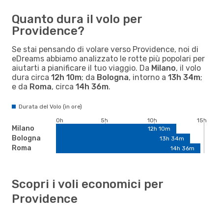
Quanto dura il volo per
Providence?
Se stai pensando di volare verso Providence, noi di
eDreams abbiamo analizzato le rotte più popolari per
aiutarti a pianificare il tuo viaggio. Da
Milano
, il volo
dura circa
12h 10m
; da
Bologna
, intorno a
13h 34m
;
e da
Roma
, circa
14h 36m
.
Durata del Volo (in ore)
0h
5h
10h
15h
Milano
12h 10m
Bologna
13h 34m
Roma
14h 36m
Scopri i voli economici per
Providence