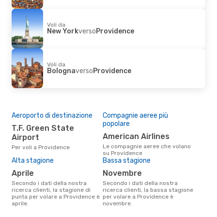
Voli da
New York
verso
Providence
Voli da
Bologna
verso
Providence
Aeroporto di destinazione
Compagnie aeree più
popolare
T.F. Green State
American Airlines
Airport
Le compagnie aeree che volano
Per voli a Providence
su Providence
Alta stagione
Bassa stagione
aprile
novembre
Secondo i dati della nostra
Secondo i dati della nostra
ricerca clienti, la stagione di
ricerca clienti, la bassa stagione
punta per volare a Providence è
per volare a Providence è
aprile.
novembre.