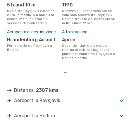
ope
5 h and 10 m
119€
Ic
Il volo tra Reykjavik e Berlino
Il prezzo più economico per un
dura, in media, 5 h and 10 m
volo solo andata tra Reykjavik -
Le compagnie aeree che volano
minuti, ma può variare a
Berlino trovato dai nostri clienti
tra 
seconda di molti fattori
nelle ultime 72 ore
Il 
Aeroporto di destinazione
Alta stagione
pre
Brandenburg Airport
aprile
ap
Per la tratta da Reykjavik a
Secondo i dati della nostra
Secondo i nostri dati reali
Berlino
ricerca clienti, la stagione di
mag
punta per volare tra Reykjavik e
gett
Berlino è aprile .
per 
Reyk
Distanza:
2387 kms
Aeroporti a Reykjavik
Aeroporti a Berlino