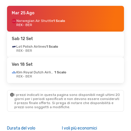
Lun 31 Ago
Mar 25 Ago
- Gio 3 Set
Scandinavian Airlines
Norwegian Air Shuttle
1 Scalo
1 Scalo
REK
- BER
REK
- BER
Scandinavian Airlines
1 Scalo
Sab 12 Set
BER
- REK
Lot Polish Airlines
1 Scalo
REK
- BER
Ven 18 Set
Klm Royal Dutch Airlines
1 Scalo
REK
- BER
I prezzi indicati in questa pagina sono disponibili negli ultimi 20
giorni per i periodi specificati e non devono essere considerati
il ​​prezzo finale offerto. Si prega di notare che disponibilità e
prezzi sono soggetti a modifiche.
Durata del volo
I voli più economici
Com