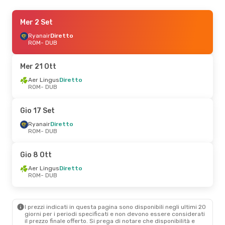
Gio 17 Set
Mer 2 Set
- Lun 21 Set
Ryanair
Ryanair
Diretto
Diretto
ROM
ROM
- DUB
- DUB
Ryanair
Diretto
DUB
- ROM
Mer 21 Ott
Mer 14 Ott
Aer Lingus
- Mer 21 Ott
Diretto
ROM
- DUB
Ryanair
Diretto
ROM
- DUB
Ryanair
Diretto
Gio 17 Set
DUB
- ROM
Ryanair
Diretto
ROM
- DUB
Gio 8 Ott
- Gio 8 Ott
Aer Lingus
Diretto
Gio 8 Ott
ROM
- DUB
Aer Lingus
Diretto
Aer Lingus
Diretto
DUB
- ROM
ROM
- DUB
Mer 21 Ott
- Mer 21 Ott
I prezzi indicati in questa pagina sono disponibili negli ultimi 20
Aer Lingus
Diretto
giorni per i periodi specificati e non devono essere considerati
ROM
- DUB
il ​​prezzo finale offerto. Si prega di notare che disponibilità e
Aer Lingus
Diretto