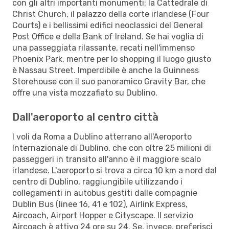
con gli altri importanti monumenti: la Cattedrale di
Christ Church, il palazzo della corte irlandese (Four
Courts) e i bellissimi edifici neoclassici del General
Post Office e della Bank of Ireland. Se hai voglia di
una passeggiata rilassante, recati nell'immenso
Phoenix Park, mentre per lo shopping il luogo giusto
è Nassau Street. Imperdibile è anche la Guinness
Storehouse con il suo panoramico Gravity Bar, che
offre una vista mozzafiato su Dublino.
Dall'aeroporto al centro città
I voli da Roma a Dublino atterrano all'Aeroporto
Internazionale di Dublino, che con oltre 25 milioni di
passeggeri in transito all'anno è il maggiore scalo
irlandese. L'aeroporto si trova a circa 10 km a nord dal
centro di Dublino, raggiungibile utilizzando i
collegamenti in autobus gestiti dalle compagnie
Dublin Bus (linee 16, 41 e 102), Airlink Express,
Aircoach, Airport Hopper e Cityscape. Il servizio
Aircoach è attivo 24 ore su 24. Se, invece, preferisci