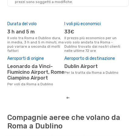
prezzi sono soggetti a modifiche.
DUB
- ROM
Durata del volo
I voli più economici
Alt
3 h and 5 m
33€
ap
Il volo tra Roma e Dublino dura,
Il prezzo più economico per un
Secondo i dati della nostra
in media, 3 h and 5 m minuti, ma
volo solo andata tra Roma -
rice
può variare a seconda di molti
Dublino trovato dai nostri clienti
punt
fattori
nelle ultime 72 ore
Dubl
Pre
Aeroporti di origine
Aeroporto di destinazione
13
Leonardo da Vinci-
Dublin Airport
Il prezzo medio di un volo Roma
Fiumicino Airport, Rome
Per la tratta da Roma a Dublino
- D
Ciampino Airport
sola
prez
Per voli da Roma a Dublino
Compagnie aeree che volano da
Roma a Dublino