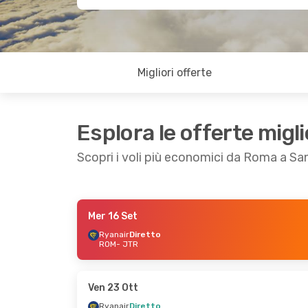
Migliori offerte
Esplora le offerte migli
Scopri i voli più economici da Roma a San
Mer 16 Set
Gio 15 Ott
- Ven 16 Ott
Mer 21 Ott
- Ven 2
Ryanair
Diretto
ROM
- JTR
Ryanair
Diretto
Ryanair
Diretto
ROM
- JTR
ROM
- JTR
Ryanair
Diretto
Ryanair
Diretto
JTR
- ROM
JTR
- ROM
Ven 23 Ott
Ryanair
Diretto