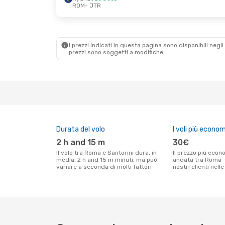
ROM
- JTR
Mer 16 Set
- Gio 17 Set
Gio 3 Set
- Mar 15
Ryanair
Diretto
Ryanair
Diretto
ROM
- JTR
ROM
- JTR
Ryanair
Diretto
Ryanair
Diretto
JTR
- ROM
JTR
- ROM
I prezzi indicati in questa pagina sono disponibili negli 
prezzi sono soggetti a modifiche.
Durata del volo
I voli più econom
2 h and 15 m
30€
Il volo tra Roma e Santorini dura, in
Il prezzo più economico per un volo solo
media, 2 h and 15 m minuti, ma può
andata tra Roma -
variare a seconda di molti fattori
nostri clienti nell