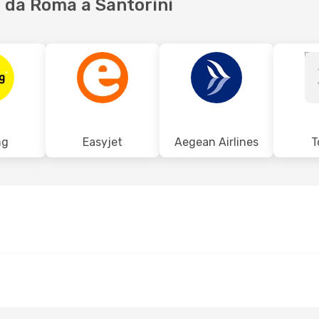
 da Roma a Santorini
ng
Easyjet
Aegean Airlines
T