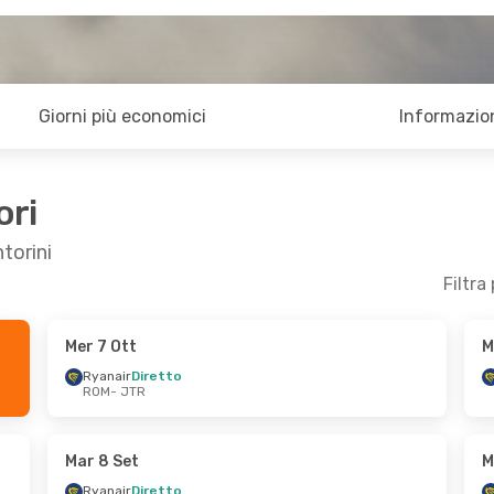
Giorni più economici
Informazion
ori
torini
Filtra
Mer 7 Ott
M
3 Ott
Mar 29 Set
- Gio 8 Ott
Ryanair
Diretto
ROM
- JTR
Ryanair
Diretto
ROM
- JTR
Ryanair
Diretto
JTR
- ROM
Mar 8 Set
M
Ryanair
Diretto