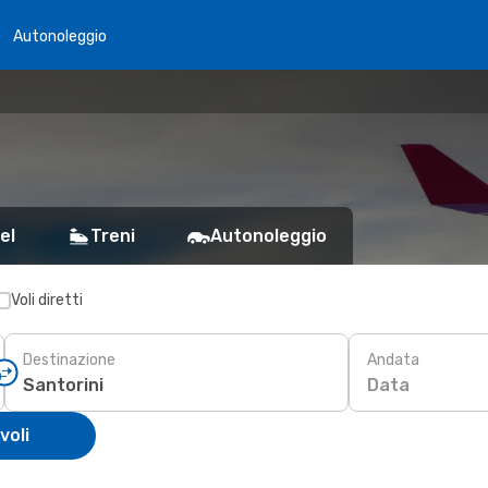
Autonoleggio
el
Treni
Autonoleggio
Voli diretti
Destinazione
Andata
Data
voli