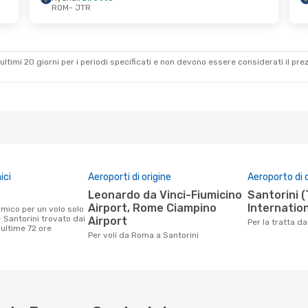
ROM
- JTR
 Set
Dom 23 Ago
- Gio 3 Set
Wizz Air Malta
Diretto
ROM
- JTR
Wizz Air Malta
Diretto
JTR
- ROM
ultimi 20 giorni per i periodi specificati e non devono essere considerati il ​​pre
ici
Aeroporti di origine
Aeroporto di 
Leonardo da Vinci-Fiumicino
Santorini (Thira)
Airport, Rome Ciampino
Internation
 Santorini trovato dai
Airport
Per la tratta 
e ultime 72 ore
Per voli da Roma a Santorini