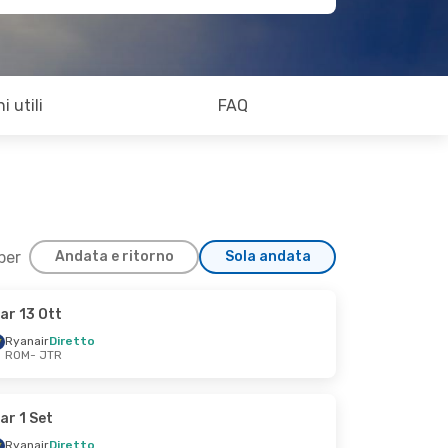
i utili
FAQ
 per
Andata e ritorno
Sola andata
ar 13 Ott
Ryanair
Diretto
ROM
- JTR
ar 1 Set
Ryanair
Diretto