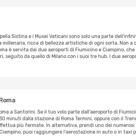
ppella Sistina e i Musei Vaticani sono solo una parte dell'infi
ia millenaria, ricca di bellezze artistiche di ogni sorta. Non a
a è servita dai due aeroporti di Fiumicino e Ciampino, che 
ri, seguito da quello di Milano con i suoi tre hub. I due aero
i Roma
oma a Santorini. Se il tuo volo parte dall'aeroporto di Fiumic
30 minuti dalla stazione di Roma Termini, oppure con il Tren
ffettua più fermate. In alternativa, prendi uno dei numerosi
a Ciampino, puoi raggiungere l'aerostazione in auto o in taxi