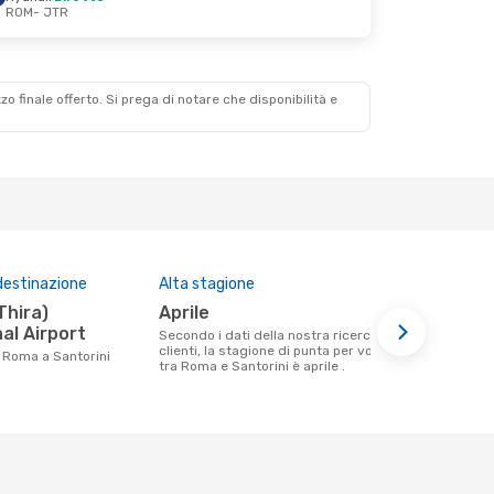
ROM
- JTR
zzo finale offerto. Si prega di notare che disponibilità e
destinazione
Alta stagione
Compagnie 
questa tra
aprile
Wizz Air
al Airport
Secondo i dati della nostra ricerca
clienti, la stagione di punta per volare
Le compagnie aeree che volano tra
da Roma a Santorini
tra Roma e Santorini è aprile .
Roma e Sant