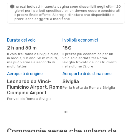
SVQ
- ROM
I prezzi indicati in questa pagina sono disponibili negli ultimi 20
giorni per i periodi specificati e non devono essere considerati
il ​​prezzo finale offerto. Si prega di notare che disponibilità e
prezzi sono soggetti a modifiche.
Durata del volo
I voli più economici
Alt
2 h and 50 m
18€
a
Il volo tra Roma e Siviglia dura,
Il prezzo più economico per un
Secondo i dati della nostra
in media, 2 h and 50 m minuti,
volo solo andata tra Roma -
rice
ma può variare a seconda di
Siviglia trovato dai nostri clienti
punt
molti fattori
nelle ultime 72 ore
Sivi
Pre
Aeroporti di origine
Aeroporto di destinazione
92
Leonardo da Vinci-
Siviglia
Il prezzo medio di un volo Roma
Fiumicino Airport, Rome
Per la tratta da Roma a Siviglia
- Si
Ciampino Airport
sola
prez
Per voli da Roma a Siviglia
Compagnie aeree che volano da