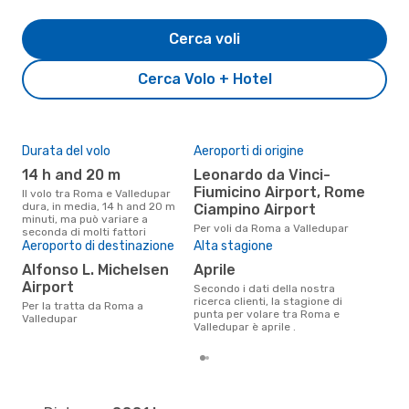
Cerca voli
Cerca Volo + Hotel
Durata del volo
Aeroporti di origine
Pre
14 h and 20 m
Leonardo da Vinci-
10
Fiumicino Airport, Rome
Il volo tra Roma e Valledupar
Il prezzo medio di un volo Roma
dura, in media, 14 h and 20 m
- V
Ciampino Airport
minuti, ma può variare a
sola
Per voli da Roma a Valledupar
seconda di molti fattori
prez
Aeroporto di destinazione
Alta stagione
Alfonso L. Michelsen
aprile
Airport
Secondo i dati della nostra
ricerca clienti, la stagione di
Per la tratta da Roma a
punta per volare tra Roma e
Valledupar
Valledupar è aprile .