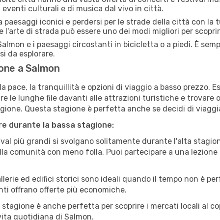
eventi culturali e di musica dal vivo in città.
paesaggi iconici e perdersi per le strade della città con la
e l'arte di strada può essere uno dei modi migliori per scopri
almon e i paesaggi circostanti in bicicletta o a piedi. È sem
rsi da esplorare.
ione a Salmon
a pace, la tranquillità e opzioni di viaggio a basso prezzo. 
 le lunghe file davanti alle attrazioni turistiche e trovare o
agione. Questa stagione è perfetta anche se decidi di viaggi
are durante la bassa stagione:
val più grandi si svolgano solitamente durante l'alta stagio
sulla comunità con meno folla. Puoi partecipare a una lezione 
lerie ed edifici storici sono ideali quando il tempo non è p
ti offrano offerte più economiche.
 stagione è anche perfetta per scoprire i mercati locali al c
 vita quotidiana di Salmon.