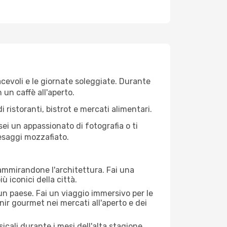
iacevoli e le giornate soleggiate. Durante
n un caffè all'aperto.
 ristoranti, bistrot e mercati alimentari.
 sei un appassionato di fotografia o ti
aesaggi mozzafiato.
 ammirandone l'architettura. Fai una
ù iconici della città.
 un paese. Fai un viaggio immersivo per le
nir gourmet nei mercati all'aperto e dei
cali durante i mesi dell'alta stagione.