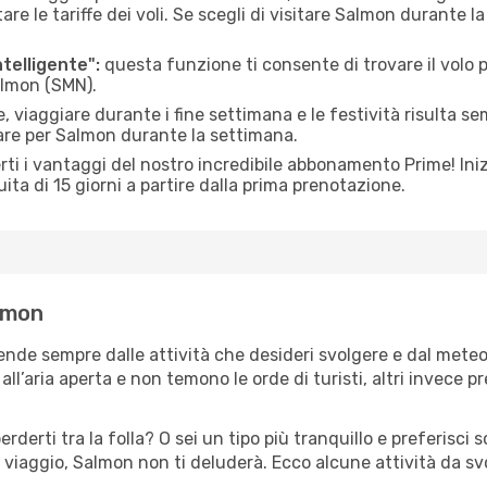
le tariffe dei voli. Se scegli di visitare Salmon durante la
ntelligente":
questa funzione ti consente di trovare il volo
Salmon (SMN).
 viaggiare durante i fine settimana e le festività risulta se
iare per Salmon durante la settimana.
ti i vantaggi del nostro incredibile abbonamento Prime! Inizi
ita di 15 giorni a partire dalla prima prenotazione.
almon
ende sempre dalle attività che desideri svolgere e dal mete
ll’aria aperta e non temono le orde di turisti, altri invece p
erderti tra la folla? O sei un tipo più tranquillo e preferisci
 viaggio, Salmon non ti deluderà. Ecco alcune attività da sv