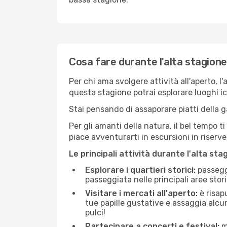
Cosa fare durante l'alta stagion
Per chi ama svolgere attività all'aperto, l
questa stagione potrai esplorare luoghi icon
Stai pensando di assaporare piatti della ga
Per gli amanti della natura, il bel tempo t
piace avventurarti in escursioni in riserv
Le principali attività durante l'alta sta
Esplorare i quartieri storici:
passeggi
passeggiata nelle principali aree storic
Visitare i mercati all'aperto:
è risap
tue papille gustative e assaggia alcun
pulci!
Partecipare a concerti e festival:
mo