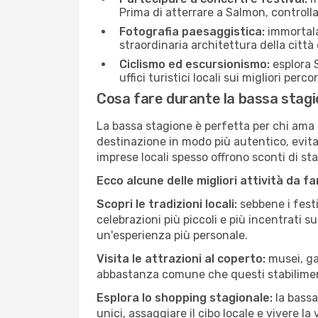
Prima di atterrare a Salmon, controlla 
Fotografia paesaggistica:
immortala 
straordinaria architettura della città 
Ciclismo ed escursionismo:
esplora S
uffici turistici locali sui migliori perco
Cosa fare durante la bassa stag
La bassa stagione è perfetta per chi ama l
destinazione in modo più autentico, evitare
imprese locali spesso offrono sconti di st
Ecco alcune delle migliori attività da f
Scopri le tradizioni locali:
sebbene i festi
celebrazioni più piccoli e più incentrati 
un'esperienza più personale.
Visita le attrazioni al coperto:
musei, gal
abbastanza comune che questi stabilimen
Esplora lo shopping stagionale:
la bassa
unici, assaggiare il cibo locale e vivere la