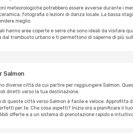
oni meteorologiche potrebbero essere avverse durante i mes
ramica, fotografia o lezioni di danza locale. La bassa stagi
rendere meglio.
cali hanno aree coperte e serre che sono ideali da visitare 
dal trambusto urbano e ti permettono di saperne di più sulla
er Salmon
ono diverse città da cui partire per raggiungere Salmon. Ques
i diretti verso la tua destinazione.
 di queste città verso Salmon è facile e veloce. Approfitta d
a perfetti per te. Che cosa aspetti? Inizia ora a pianificare il 
bili offerte e a un sistema di prenotazione rapido e intuitivo