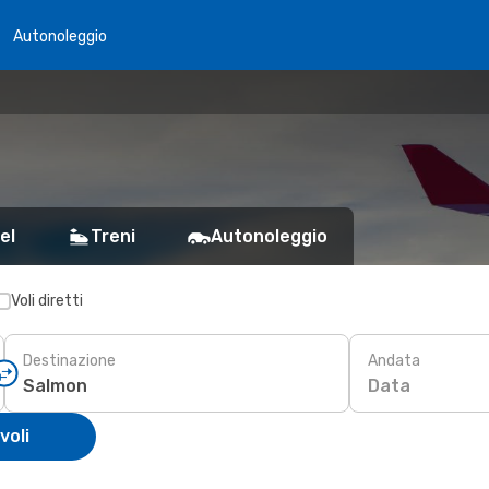
Autonoleggio
el
Treni
Autonoleggio
Voli diretti
Destinazione
Andata
Data
voli