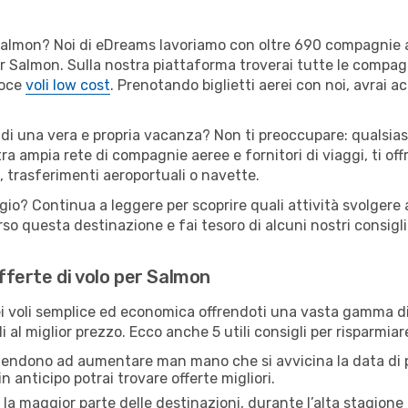
er Salmon? Noi di eDreams lavoriamo con oltre 690 compagnie
 per Salmon. Sulla nostra piattaforma troverai tutte le compa
loce
voli low cost
. Prenotando biglietti aerei con noi, avrai ac
 di una vera e propria vacanza? Non ti preoccupare: qualsias
tra ampia rete di compagnie aeree e fornitori di viaggi, ti of
, trasferimenti aeroportuali o navette.
ggio? Continua a leggere per scoprire quali attività svolgere 
o questa destinazione e fai tesoro di alcuni nostri consigli 
offerte di volo per Salmon
 voli semplice ed economica offrendoti una vasta gamma di 
i al miglior prezzo. Ecco anche 5 utili consigli per risparmia
 tendono ad aumentare man mano che si avvicina la data di p
in anticipo potrai trovare offerte migliori.
 la maggior parte delle destinazioni, durante l’alta stagione o 