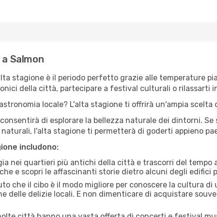
e a Salmon
'alta stagione è il periodo perfetto grazie alle temperature p
ici della città, partecipare a festival culturali o rilassarti i
stronomia locale? L'alta stagione ti offrirà un'ampia scelta di
i consentirà di esplorare la bellezza naturale dei dintorni. Se
e naturali, l'alta stagione ti permetterà di goderti appieno p
gione includono:
a nei quartieri più antichi della città e trascorri del tempo
he e scopri le affascinanti storie dietro alcuni degli edifici pi
uto che il cibo è il modo migliore per conoscere la cultura di
e delle delizie locali. E non dimenticare di acquistare souve
lte città hanno una vasta offerta di concerti e festival musi