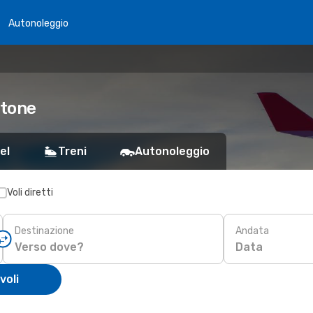
Autonoleggio
stone
el
Treni
Autonoleggio
Voli diretti
Destinazione
Andata
Data
voli