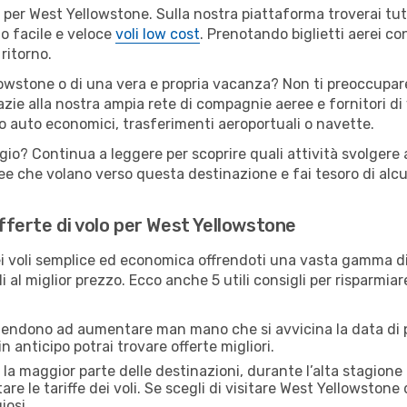
ili per West Yellowstone. Sulla nostra piattaforma troverai 
o facile e veloce
voli low cost
. Prenotando biglietti aerei con
ritorno.
owstone o di una vera e propria vacanza? Non ti preoccupare:
zie alla nostra ampia rete di compagnie aeree e fornitori di v
io auto economici, trasferimenti aeroportuali o navette.
ggio? Continua a leggere per scoprire quali attività svolgere 
e che volano verso questa destinazione e fai tesoro di alcuni
offerte di volo per West Yellowstone
 voli semplice ed economica offrendoti una vasta gamma di 
i al miglior prezzo. Ecco anche 5 utili consigli per risparmia
 tendono ad aumentare man mano che si avvicina la data di p
in anticipo potrai trovare offerte migliori.
 la maggior parte delle destinazioni, durante l’alta stagione o 
le tariffe dei voli. Se scegli di visitare West Yellowstone 
iosi.