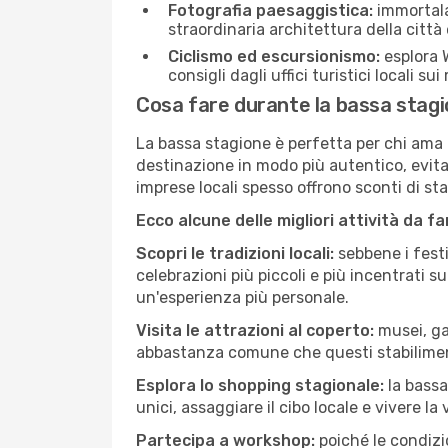
Fotografia paesaggistica:
immortala 
straordinaria architettura della città 
Ciclismo ed escursionismo:
esplora W
consigli dagli uffici turistici locali su
Cosa fare durante la bassa stag
La bassa stagione è perfetta per chi ama l
destinazione in modo più autentico, evitare
imprese locali spesso offrono sconti di st
Ecco alcune delle migliori attività da f
Scopri le tradizioni locali:
sebbene i festi
celebrazioni più piccoli e più incentrati 
un'esperienza più personale.
Visita le attrazioni al coperto:
musei, gal
abbastanza comune che questi stabilimen
Esplora lo shopping stagionale:
la bassa
unici, assaggiare il cibo locale e vivere l
Partecipa a workshop:
poiché le condizi