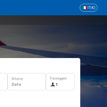
IT
(€)
Passeggeri
Ritorno
Data
1