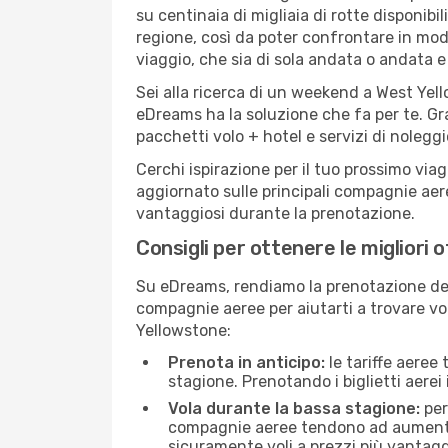
su centinaia di migliaia di rotte disponib
regione, così da poter confrontare in mod
viaggio, che sia di sola andata o andata e 
Sei alla ricerca di un weekend a West Yell
eDreams ha la soluzione che fa per te. Gra
pacchetti volo + hotel e servizi di nolegg
Cerchi ispirazione per il tuo prossimo via
aggiornato sulle principali compagnie aere
vantaggiosi durante la prenotazione.
Consigli per ottenere le migliori 
Su eDreams, rendiamo la prenotazione dei
compagnie aeree per aiutarti a trovare vol
Yellowstone:
Prenota in anticipo:
le tariffe aeree
stagione. Prenotando i biglietti aerei 
Vola durante la bassa stagione:
per
compagnie aeree tendono ad aumentare 
sicuramente voli a prezzi più vantagg