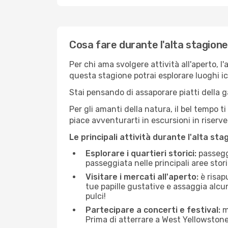
Cosa fare durante l'alta stagion
Per chi ama svolgere attività all'aperto, l
questa stagione potrai esplorare luoghi icon
Stai pensando di assaporare piatti della ga
Per gli amanti della natura, il bel tempo t
piace avventurarti in escursioni in riserv
Le principali attività durante l'alta sta
Esplorare i quartieri storici:
passeggi
passeggiata nelle principali aree storic
Visitare i mercati all'aperto:
è risap
tue papille gustative e assaggia alcun
pulci!
Partecipare a concerti e festival:
mo
Prima di atterrare a West Yellowstone, 