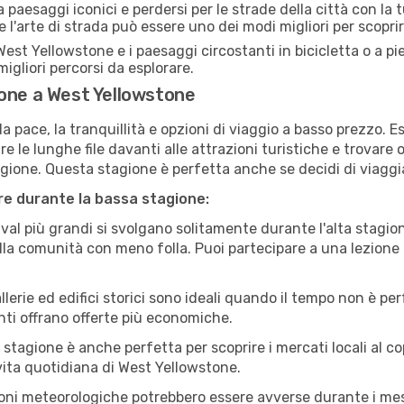
paesaggi iconici e perdersi per le strade della città con la
e l'arte di strada può essere uno dei modi migliori per scopri
est Yellowstone e i paesaggi circostanti in bicicletta o a p
i migliori percorsi da esplorare.
ione a West Yellowstone
a pace, la tranquillità e opzioni di viaggio a basso prezzo. 
 le lunghe file davanti alle attrazioni turistiche e trovare o
agione. Questa stagione è perfetta anche se decidi di viaggi
are durante la bassa stagione:
val più grandi si svolgano solitamente durante l'alta stagio
sulla comunità con meno folla. Puoi partecipare a una lezione 
lerie ed edifici storici sono ideali quando il tempo non è p
ti offrano offerte più economiche.
 stagione è anche perfetta per scoprire i mercati locali al c
a vita quotidiana di West Yellowstone.
oni meteorologiche potrebbero essere avverse durante i mes