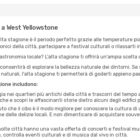
e a West Yellowstone
'alta stagione è il periodo perfetto grazie alle temperature p
ici della città, partecipare a festival culturali o rilassarti i
stronomia locale? L'alta stagione ti offrirà un'ampia scelta di
i consentirà di esplorare la bellezza naturale dei dintorni. Se
e naturali, l'alta stagione ti permetterà di goderti appieno p
gione includono:
a nei quartieri più antichi della città e trascorri del tempo
he e scopri le affascinanti storie dietro alcuni degli edifici pi
uto che il cibo è il modo migliore per conoscere la cultura di
e delle delizie locali. E non dimenticare di acquistare souve
lte città hanno una vasta offerta di concerti e festival musi
controlla eventi culturali e di musica dal vivo in città.