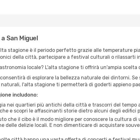
 a San Miguel
'alta stagione è il periodo perfetto grazie alle temperature p
ici della città, partecipare a festival culturali o rilassarti i
stronomia locale? L'alta stagione ti offrirà un'ampia scelta di
i consentirà di esplorare la bellezza naturale dei dintorni. Se
e naturali, l'alta stagione ti permetterà di goderti appieno p
gione includono:
a nei quartieri più antichi della città e trascorri del tempo
he e scopri le affascinanti storie dietro alcuni degli edifici pi
uto che il cibo è il modo migliore per conoscere la cultura di
e delle delizie locali. E non dimenticare di acquistare souve
lte città hanno una vasta offerta di concerti e festival musi