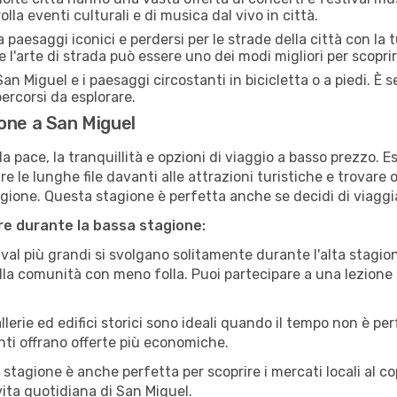
lla eventi culturali e di musica dal vivo in città.
paesaggi iconici e perdersi per le strade della città con la
e l'arte di strada può essere uno dei modi migliori per scopri
an Miguel e i paesaggi circostanti in bicicletta o a piedi. È
 percorsi da esplorare.
one a San Miguel
a pace, la tranquillità e opzioni di viaggio a basso prezzo. 
 le lunghe file davanti alle attrazioni turistiche e trovare o
agione. Questa stagione è perfetta anche se decidi di viaggi
are durante la bassa stagione:
val più grandi si svolgano solitamente durante l'alta stagio
sulla comunità con meno folla. Puoi partecipare a una lezione 
lerie ed edifici storici sono ideali quando il tempo non è p
ti offrano offerte più economiche.
 stagione è anche perfetta per scoprire i mercati locali al c
 vita quotidiana di San Miguel.