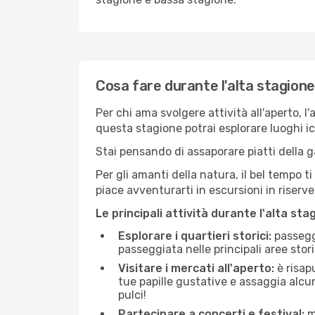
Cosa fare durante l'alta stagione
Per chi ama svolgere attività all'aperto, l
questa stagione potrai esplorare luoghi icon
Stai pensando di assaporare piatti della ga
Per gli amanti della natura, il bel tempo t
piace avventurarti in escursioni in riserv
Le principali attività durante l'alta sta
Esplorare i quartieri storici:
passeggi
passeggiata nelle principali aree storic
Visitare i mercati all'aperto:
è risap
tue papille gustative e assaggia alcun
pulci!
Partecipare a concerti e festival:
mo