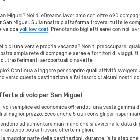
er San Miguel? Noi di eDreams lavoriamo con oltre 690 compa
 per San Miguel. Sulla nostra piattaforma troverai tutte le c
 e veloce
voli low cost
. Prenotando biglietti aerei con noi, avr
el o di una vera e propria vacanza? Non ti preoccupare: quals
nostra ampia rete di compagnie aeree e fornitori di viaggi, ti
ci, trasferimenti aeroportuali o navette.
ggio? Continua a leggere per scoprire quali attività svolgere 
o verso questa destinazione e fai tesoro di alcuni nostri con
offerte di volo per San Miguel
 voli semplice ed economica offrendoti una vasta gamma di 
i al miglior prezzo. Ecco anche 5 utili consigli per risparmia
 tendono ad aumentare man mano che si avvicina la data di p
in anticipo potrai trovare offerte migliori.
 la maggior parte delle destinazioni, durante l’alta stagione o 