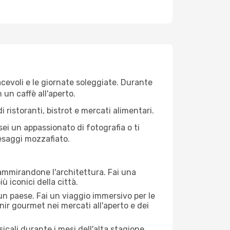
iacevoli e le giornate soleggiate. Durante
n un caffè all'aperto.
 ristoranti, bistrot e mercati alimentari.
 sei un appassionato di fotografia o ti
aesaggi mozzafiato.
 ammirandone l'architettura. Fai una
ù iconici della città.
 un paese. Fai un viaggio immersivo per le
nir gourmet nei mercati all'aperto e dei
cali durante i mesi dell'alta stagione.