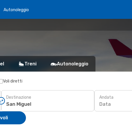
Autonoleggio
el
Treni
Autonoleggio
Voli diretti
Destinazione
Andata
Data
voli