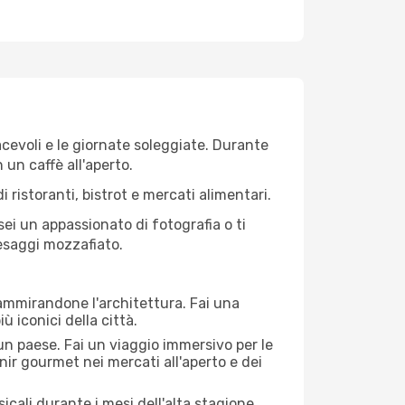
iacevoli e le giornate soleggiate. Durante
n un caffè all'aperto.
 ristoranti, bistrot e mercati alimentari.
 sei un appassionato di fotografia o ti
aesaggi mozzafiato.
 ammirandone l'architettura. Fai una
ù iconici della città.
 un paese. Fai un viaggio immersivo per le
nir gourmet nei mercati all'aperto e dei
cali durante i mesi dell'alta stagione.