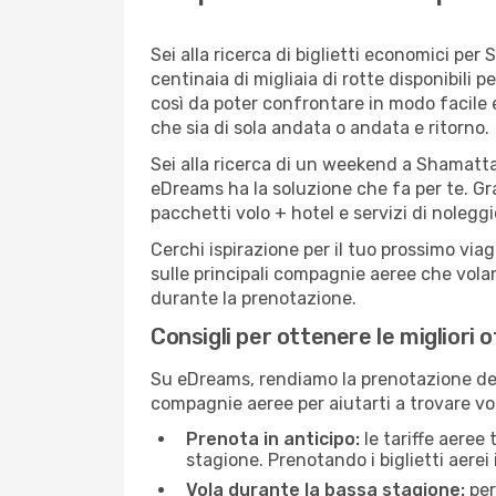
Sei alla ricerca di biglietti economici 
centinaia di migliaia di rotte disponibil
così da poter confrontare in modo facile
che sia di sola andata o andata e ritorno.
Sei alla ricerca di un weekend a Shamatta
eDreams ha la soluzione che fa per te. Gra
pacchetti volo + hotel e servizi di nolegg
Cerchi ispirazione per il tuo prossimo via
sulle principali compagnie aeree che volan
durante la prenotazione.
Consigli per ottenere le migliori
Su eDreams, rendiamo la prenotazione dei
compagnie aeree per aiutarti a trovare vol
Prenota in anticipo:
le tariffe aeree
stagione. Prenotando i biglietti aerei 
Vola durante la bassa stagione:
per