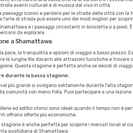
olla eventi culturali e di musica dal vivo in città.
paesaggi iconici e perdersi per le strade della città con la
e l'arte di strada può essere uno dei modi migliori per scopri
hamattawa e i paesaggi circostanti in bicicletta o a piedi.
 percorsi da esplorare.
gione a Shamattawa
a pace, la tranquillità e opzioni di viaggio a basso prezzo. 
 le lunghe file davanti alle attrazioni turistiche e trovare o
agione. Questa stagione è perfetta anche se decidi di viaggi
are durante la bassa stagione:
val più grandi si svolgano solitamente durante l'alta stagio
sulla comunità con meno folla. Puoi partecipare a una lezione 
lerie ed edifici storici sono ideali quando il tempo non è p
ti offrano offerte più economiche.
 stagione è anche perfetta per scoprire i mercati locali al c
a vita quotidiana di Shamattawa.