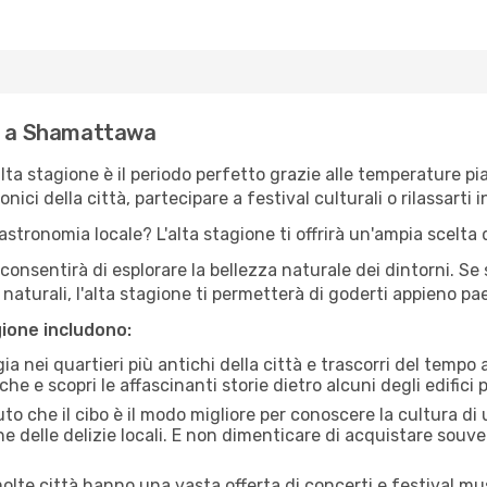
ne a Shamattawa
'alta stagione è il periodo perfetto grazie alle temperature p
ici della città, partecipare a festival culturali o rilassarti i
stronomia locale? L'alta stagione ti offrirà un'ampia scelta di
i consentirà di esplorare la bellezza naturale dei dintorni. Se
e naturali, l'alta stagione ti permetterà di goderti appieno p
gione includono:
a nei quartieri più antichi della città e trascorri del tempo
he e scopri le affascinanti storie dietro alcuni degli edifici pi
uto che il cibo è il modo migliore per conoscere la cultura di
e delle delizie locali. E non dimenticare di acquistare souve
lte città hanno una vasta offerta di concerti e festival musi