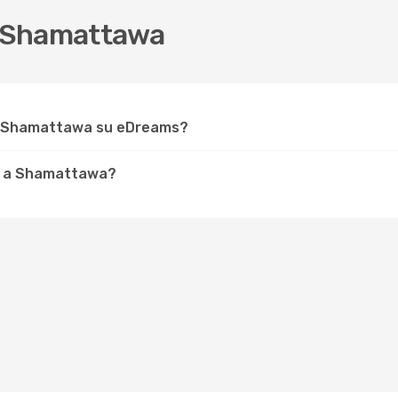
u Shamattawa
er Shamattawa su eDreams?
re a Shamattawa?