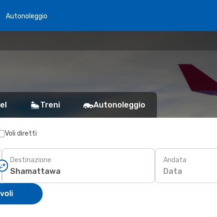
Autonoleggio
el
Treni
Autonoleggio
Voli diretti
Destinazione
Andata
Data
voli