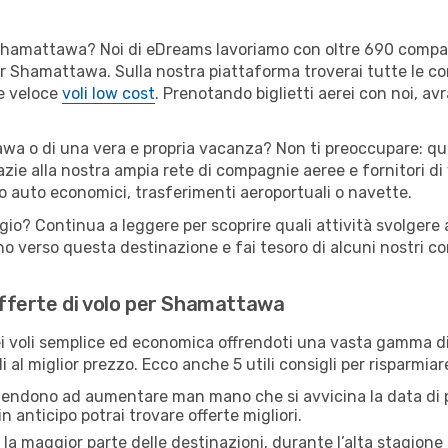
per Shamattawa? Noi di eDreams lavoriamo con oltre 690 comp
i per Shamattawa. Sulla nostra piattaforma troverai tutte le 
 e veloce
voli low cost
. Prenotando biglietti aerei con noi, avr
wa o di una vera e propria vacanza? Non ti preoccupare: qual
zie alla nostra ampia rete di compagnie aeree e fornitori di v
io auto economici, trasferimenti aeroportuali o navette.
ggio? Continua a leggere per scoprire quali attività svolger
o verso questa destinazione e fai tesoro di alcuni nostri con
 offerte di volo per Shamattawa
 voli semplice ed economica offrendoti una vasta gamma di 
i al miglior prezzo. Ecco anche 5 utili consigli per risparmi
 tendono ad aumentare man mano che si avvicina la data di p
in anticipo potrai trovare offerte migliori.
 la maggior parte delle destinazioni, durante l’alta stagione o 