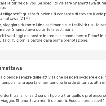
le tariffe dei voli. Se scegli di visitare Shamattawa duran
iosi.
ntelligente":
questa funzione ti consente di trovare il volo
 Shamattawa (ZTM).
 viaggiare durante i fine settimana e le festività risulta se
iare per Shamattawa durante la settimana.
ti i vantaggi del nostro incredibile abbonamento Prime! Inizi
ita di 15 giorni a partire dalla prima prenotazione.
Shamattawa
a dipende sempre dalle attività che desideri svolgere e dal
tempo all’aria aperta e non temono le orde di turisti, altri 
erderti tra la folla? O sei un tipo più tranquillo e preferisci
o viaggio, Shamattawa non ti deluderà. Ecco alcune attività