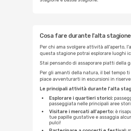
Cosa fare durante l'alta stagio
Per chi ama svolgere attività all'aperto, l
questa stagione potrai esplorare luoghi icon
Stai pensando di assaporare piatti della ga
Per gli amanti della natura, il bel tempo t
piace avventurarti in escursioni in riserv
Le principali attività durante l'alta sta
Esplorare i quartieri storici:
passeggi
passeggiata nelle principali aree storic
Visitare i mercati all'aperto:
è risap
tue papille gustative e assaggia alcun
pulci!
Partecipare a concerti e festival:
mo