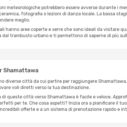
oni meteorologiche potrebbero essere avverse durante i mes
ramica, fotografia o lezioni di danza locale. La bassa stagi
rendere meglio.
cali hanno aree coperte e serre che sono ideali da visitare 
dal trambusto urbano e ti permettono di saperne di più sulla
 per Shamattawa
sono diverse città da cui partire per raggiungere Shamattawa
vare voli diretti verso la tua destinazione.
 di queste città verso Shamattawa è facile e veloce. Approf
a perfetti per te. Che cosa aspetti? Inizia ora a pianificare il 
credibili offerte e a un sistema di prenotazione rapido e int