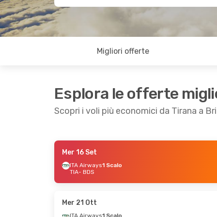
Migliori offerte
Esplora le offerte migli
Scopri i voli più economici da Tirana a Bri
Mer 16 Set
Mer 14 Ott
- Mer 21 Ott
Lun 21 Set
- Dom
ITA Airways
1 Scalo
TIA
- BDS
ITA Airways
1 Scalo
ITA Airways
1 Sc
TIA
- BDS
TIA
- BDS
ITA Airways
1 Scalo
ITA Airways
1 Sc
BDS
- TIA
BDS
- TIA
Mer 21 Ott
ITA Airways
1 Scalo