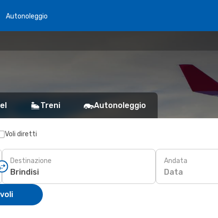
Autonoleggio
el
Treni
Autonoleggio
Voli diretti
Destinazione
Andata
Data
voli