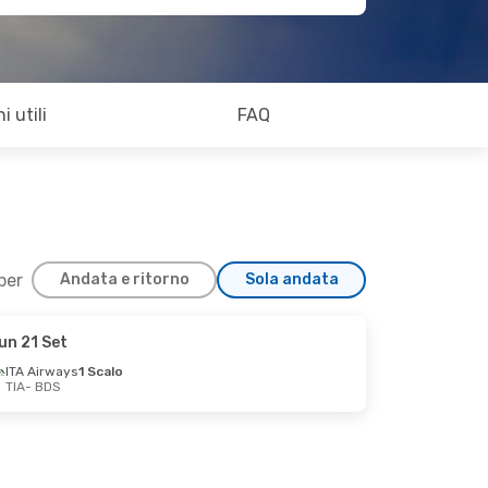
i utili
FAQ
 per
Andata e ritorno
Sola andata
un 21 Set
ITA Airways
1 Scalo
TIA
- BDS