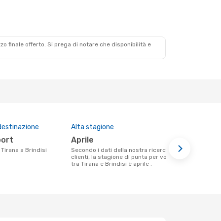
zzo finale offerto. Si prega di notare che disponibilità e
destinazione
Alta stagione
Prezzo med
port
aprile
272 €
a Tirana a Brindisi
Secondo i dati della nostra ricerca
Il prezzo medio di un volo Tirana -
clienti, la stagione di punta per volare
Brindisi co
tra Tirana e Brindisi è aprile .
€, in base al
mesi.