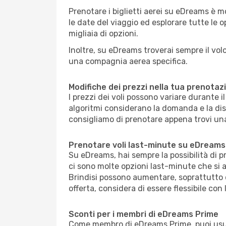
Prenotare i biglietti aerei su eDreams è m
le date del viaggio ed esplorare tutte le op
migliaia di opzioni.
Inoltre, su eDreams troverai sempre il volo 
una compagnia aerea specifica.
Modifiche dei prezzi nella tua prenotaz
I prezzi dei voli possono variare durante 
algoritmi considerano la domanda e la dispon
consigliamo di prenotare appena trovi una
Prenotare voli last-minute su eDreams
Su eDreams, hai sempre la possibilità di 
ci sono molte opzioni last-minute che si a
Brindisi possono aumentare, soprattutto d
offerta, considera di essere flessibile con 
Sconti per i membri di eDreams Prime
Come membro di eDreams Prime, puoi usufrui