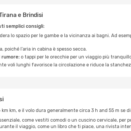
irana e Brindisi
i semplici consigli:
era lo spazio per le gambe e la vicinanza ai bagni. Ad esem
, poiché l’aria in cabina è spesso secca.
l rumore:
o tappi per le orecchie per un viaggio più tranquillo
e voli lunghi favorisce la circolazione e riduce la stanchez
si
,6 km km, e il volo dura generalmente circa 3 h and 55 m se di
’essenziale, come vestiti comodi o un cuscino cervicale, per 
urante il viaggio, come un libro che ti piace, una rivista in