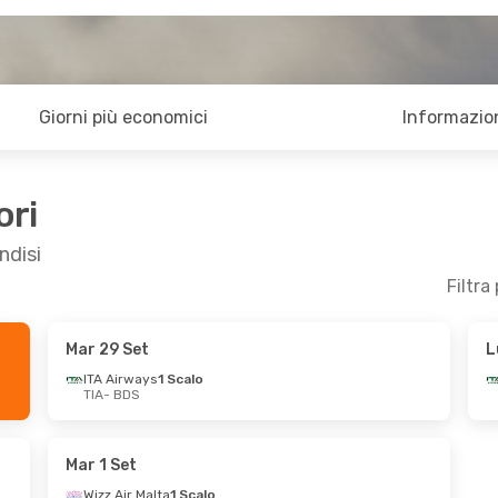
Giorni più economici
Informazion
ori
ndisi
Filtra
Mar 29 Set
L
 27 Set
Gio 1 Ott
- Ven 9 Ott
ITA Airways
1 Scalo
TIA
- BDS
alo
ITA Airways
1 Scalo
TIA
- BDS
alo
ITA Airways
1 Scalo
BDS
- TIA
Mar 1 Set
Wizz Air Malta
1 Scalo