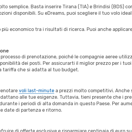
olto semplice. Basta inserire Tirana (TIA) e Brindisi (BDS) co
zioni disponibili. Su eDreams, puoi scegliere il tuo volo ideale
più economico tra i risultati di ricerca. Puoi anche applicare f
ione
il processo di prenotazione, poiché le compagnie aeree utiliz
ibilità dei posti. Per assicurarti il miglior prezzo per i tuoi 
 tariffa che si adatta al tuo budget.
prenotare
voli last-minute
a prezzi molto competitivi. Anche s
dattano alle tue esigenze. Tuttavia, tieni presente che i pre
urante i periodi di alta domanda in questo Paese. Per aumen
le date di partenza e ritorno.
re di offerte esclusive e risparmiare centinaia di euro su vol