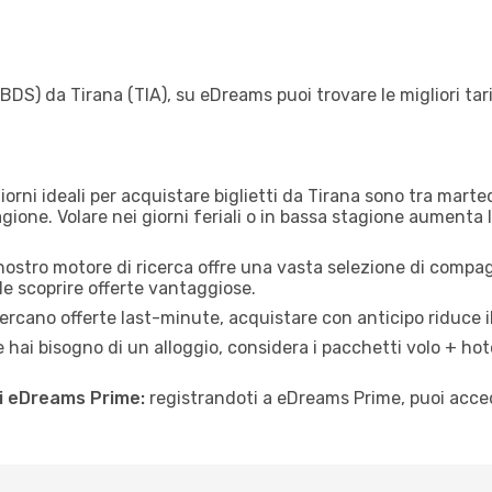
(BDS) da Tirana (TIA), su eDreams puoi trovare le migliori tar
giorni ideali per acquistare biglietti da Tirana sono tra marte
gione. Volare nei giorni feriali o in bassa stagione aumenta l
 nostro motore di ricerca offre una vasta selezione di compagn
le scoprire offerte vantaggiose.
rcano offerte last-minute, acquistare con anticipo riduce il
 hai bisogno di un alloggio, considera i pacchetti volo + hot
di eDreams Prime:
registrandoti a eDreams Prime, puoi acced