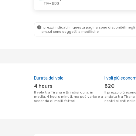
TIA
- BDS
Lun 14 Set
- Mer 16 Set
Mer 2 Set
- Dom 
ITA Airways
1 Scalo
ITA Airways
1 Sc
TIA
- BDS
TIA
- BDS
ITA Airways
1 Scalo
ITA Airways
1 Sc
BDS
- TIA
BDS
- TIA
I prezzi indicati in questa pagina sono disponibili negli 
prezzi sono soggetti a modifiche.
Durata del volo
I voli più econom
4 hours
82€
Il volo tra Tirana e Brindisi dura, in
Il prezzo più economico per un volo solo
media, 4 hours minuti, ma può variare a
andata tra Tirana 
seconda di molti fattori
nostri clienti nell