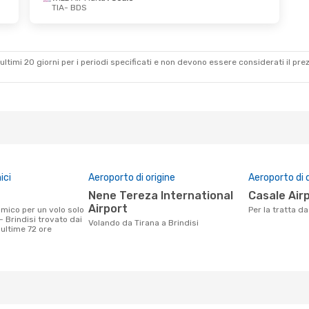
TIA
- BDS
6 Set
alo
alo
ultimi 20 giorni per i periodi specificati e non devono essere considerati il ​​pre
ici
Aeroporto di origine
Aeroporto di 
Nene Tereza International
Casale Air
Airport
Per la tratta d
- Brindisi trovato dai
Volando da Tirana a Brindisi
e ultime 72 ore