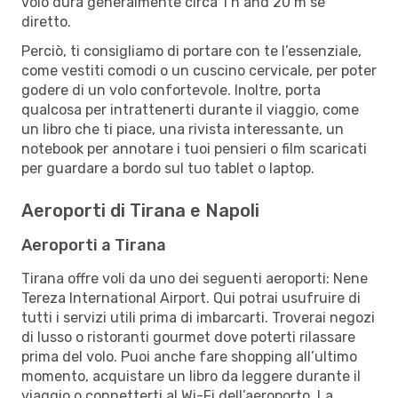
volo dura generalmente circa 1 h and 20 m se
diretto.
Perciò, ti consigliamo di portare con te l’essenziale,
come vestiti comodi o un cuscino cervicale, per poter
godere di un volo confortevole. Inoltre, porta
qualcosa per intrattenerti durante il viaggio, come
un libro che ti piace, una rivista interessante, un
notebook per annotare i tuoi pensieri o film scaricati
per guardare a bordo sul tuo tablet o laptop.
Aeroporti di Tirana e Napoli
Aeroporti a Tirana
Tirana offre voli da uno dei seguenti aeroporti: Nene
Tereza International Airport. Qui potrai usufruire di
tutti i servizi utili prima di imbarcarti. Troverai negozi
di lusso o ristoranti gourmet dove poterti rilassare
prima del volo. Puoi anche fare shopping all’ultimo
momento, acquistare un libro da leggere durante il
viaggio o connetterti al Wi-Fi dell’aeroporto. La