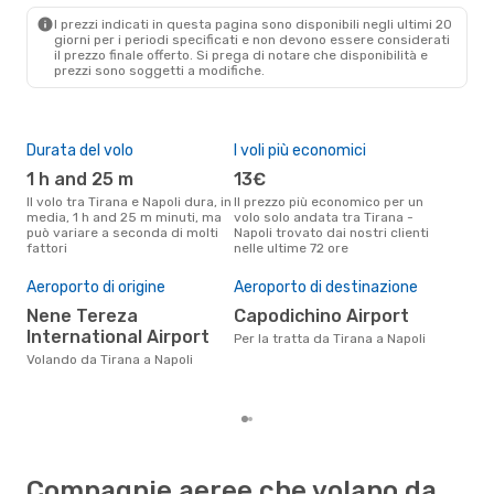
NAP
- TIA
I prezzi indicati in questa pagina sono disponibili negli ultimi 20
giorni per i periodi specificati e non devono essere considerati
il ​​prezzo finale offerto. Si prega di notare che disponibilità e
prezzi sono soggetti a modifiche.
Durata del volo
I voli più economici
Alt
1 h and 25 m
13€
ap
Il volo tra Tirana e Napoli dura, in
Il prezzo più economico per un
Secondo i dati della nostra
media, 1 h and 25 m minuti, ma
volo solo andata tra Tirana -
rice
può variare a seconda di molti
Napoli trovato dai nostri clienti
punt
fattori
nelle ultime 72 ore
Napo
Pre
Aeroporto di origine
Aeroporto di destinazione
91
Nene Tereza
Capodichino Airport
Il prezzo medio di un volo Tirana
- N
International Airport
Per la tratta da Tirana a Napoli
sola
Volando da Tirana a Napoli
prez
Compagnie aeree che volano da