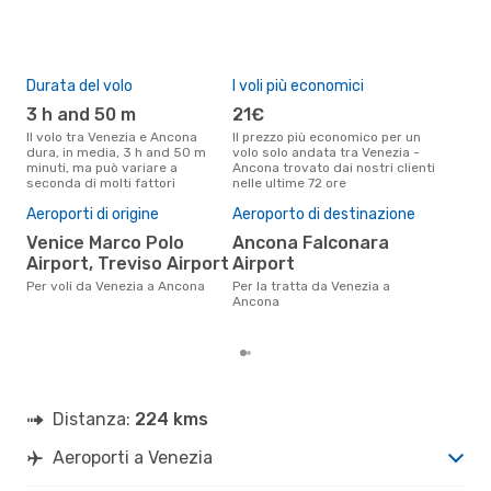
Danish Air Transport
1 Scalo
AOI
- VCE
Durata del volo
I voli più economici
Alt
3 h and 50 m
21€
ap
Il volo tra Venezia e Ancona
Il prezzo più economico per un
Secondo i dati della nostra
dura, in media, 3 h and 50 m
volo solo andata tra Venezia -
rice
minuti, ma può variare a
Ancona trovato dai nostri clienti
punt
seconda di molti fattori
nelle ultime 72 ore
Anco
Il 
Aeroporti di origine
Aeroporto di destinazione
pre
Venice Marco Polo
Ancona Falconara
ap
Airport, Treviso Airport
Airport
Secondo i nostri dati reali
set
Per voli da Venezia a Ancona
Per la tratta da Venezia a
gett
Ancona
per
Distanza:
224 kms
Aeroporti a Venezia