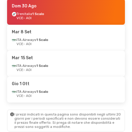
Sab 29 Ago
Dom 30 Ago
- Lun 31 Ago
Wizz Air Malta
Trenitalia
1 Scalo
1 Scalo
VCE
VCE
- AOI
- AOI
Volotea
2 Scali
AOI
- VCE
Mar 8 Set
Ven 11 Set
ITA Airways
- Lun 14 Set
1 Scalo
VCE
- AOI
ITA Airways
1 Scalo
VCE
- AOI
Danish Air Transport
Mar 15 Set
1 Scalo
AOI
- VCE
ITA Airways
1 Scalo
VCE
- AOI
Lun 26 Ott
- Lun 2 Nov
Gio 1 Ott
ITA Airways
1 Scalo
VCE
- AOI
ITA Airways
1 Scalo
Danish Air Transport
VCE
- AOI
1 Scalo
AOI
- VCE
I prezzi indicati in questa pagina sono disponibili negli ultimi 20
Mer 23 Set
- Gio 24 Set
giorni per i periodi specificati e non devono essere considerati
il ​​prezzo finale offerto. Si prega di notare che disponibilità e
ITA Airways
1 Scalo
prezzi sono soggetti a modifiche.
VCE
- AOI