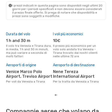
TIA
- VCE
I prezzi indicati in questa pagina sono disponibili negli ultimi 20
giorni per i periodi specificati e non devono essere considerati
il ​​prezzo finale offerto. Si prega di notare che disponibilità e
prezzi sono soggetti a modifiche.
Durata del volo
I voli più economici
Alt
1 h and 30 m
10€
ap
Il volo tra Venezia e Tirana dura,
Il prezzo più economico per un
Secondo i dati della nostra
in media, 1 h and 30 m minuti,
volo solo andata tra Venezia -
rice
ma può variare a seconda di
Tirana trovato dai nostri clienti
punt
molti fattori
nelle ultime 72 ore
Tira
Pre
Aeroporti di origine
Aeroporto di destinazione
6
Venice Marco Polo
Nene Tereza
Il prezzo medio di un volo
Ven
Airport, Treviso Airport
International Airport
sola
Per voli da Venezia a Tirana
Per la tratta da Venezia a Tirana
prez
Compagnie aeree che volano da