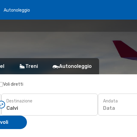
Autonoleggio
el
Treni
Autonoleggio
Voli diretti
Destinazione
Andata
Data
voli