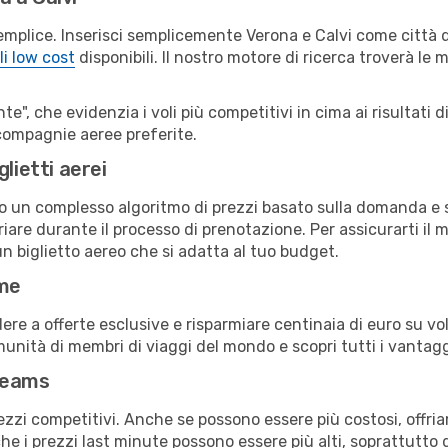
emplice. Inserisci semplicemente Verona e Calvi come città d
li low cost
disponibili. Il nostro motore di ricerca troverà le mi
e", che evidenzia i voli più competitivi in cima ai risultati di
e compagnie aeree preferite.
lietti aerei
ndo un complesso algoritmo di prezzi basato sulla domanda e su
are durante il processo di prenotazione. Per assicurarti il mi
n biglietto aereo che si adatta al tuo budget.
ime
a offerte esclusive e risparmiare centinaia di euro su voli
omunità di membri di viaggi del mondo e scopri tutti i vantag
reams
ezzi competitivi. Anche se possono essere più costosi, offr
che i prezzi last minute possono essere più alti, soprattutto 