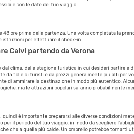
lessibile con le date del tuo viaggio.
alle 48 ore prima della partenza. Una volta completata la pr
istruzioni per effettuare il check-in.
tare Calvi partendo da Verona
al clima, dalla stagione turistica in cui desideri partire e 
e da folle di turisti e da prezzi generalmente più alti per voli
sente di ammirare la destinazione in modo più autentico. Alcu
logiche, ma le attrazioni popolari saranno probabilmente me
no, quindi è importante prepararsi alle diverse condizioni met
teo per il periodo del tuo viaggio, in modo da scegliere l'abbi
sche che a quelle più calde. Un ombrello potrebbe tornarti uti