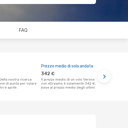
FAQ
Prezzo medio di sola andata
Il miglior
342 €
giugno
Il prezzo medio di un volo Verona - Calvi
Secondo i nostri dati reali marzo è il
ione di punta per volare
con eDreams è solamente 342 €, in
momento più
vi è aprile .
base al prezzo medio degli ultimi mesi.
un volo per 