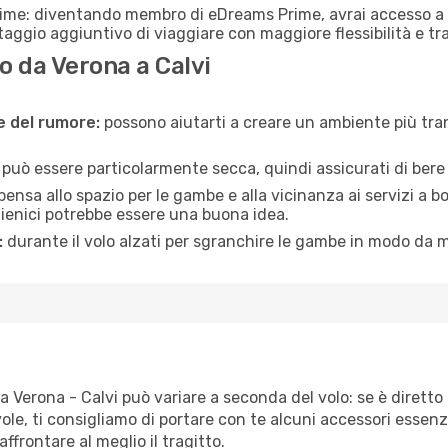
rime: diventando membro di eDreams Prime, avrai accesso a f
taggio aggiuntivo di viaggiare con maggiore flessibilità e tra
 da Verona a Calvi
ne del rumore:
possono aiutarti a creare un ambiente più tran
a può essere particolarmente secca, quindi assicurati di bere 
pensa allo spazio per le gambe e alla vicinanza ai servizi a 
igienici potrebbe essere una buona idea.
:
durante il volo alzati per sgranchire le gambe in modo da m
a Verona - Calvi può variare a seconda del volo: se è diretto 
e, ti consigliamo di portare con te alcuni accessori essenzial
frontare al meglio il tragitto.