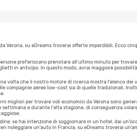
da Verona, su eDreams troverai offerte imperdibili. Ecco cinq
ersone preferiscano prenotare all’ultimo minuto per trovare 
lietti in anticipo. In questo modo, avrai maggiore possibilit
a volta che il nostro motore di ricerca mostra l'elenco dei vol
lle compagnie aeree low-cost sia di quelle tradizionali. Inoltre
e.
orni migliori per trovare voli economici da Verona sono genera
e settimana e durante l’alta stagione, di conseguenza volar
taggiose.
adine: se hai intenzione di soggiornare in un hotel, dai un'o
eri noleggiare un'auto in Francia, su eDreams troverai un’am