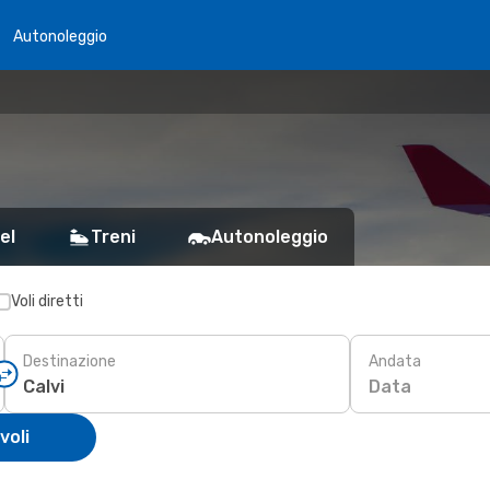
Autonoleggio
el
Treni
Autonoleggio
Voli diretti
Destinazione
Andata
Data
voli