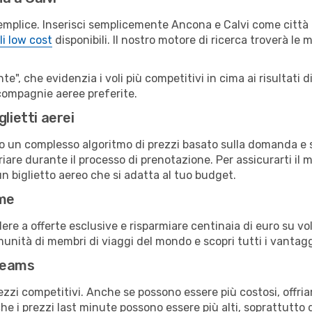
emplice. Inserisci semplicemente Ancona e Calvi come città d
li low cost
disponibili. Il nostro motore di ricerca troverà le mi
e", che evidenzia i voli più competitivi in cima ai risultati di
e compagnie aeree preferite.
lietti aerei
ndo un complesso algoritmo di prezzi basato sulla domanda e su
are durante il processo di prenotazione. Per assicurarti il mi
n biglietto aereo che si adatta al tuo budget.
ime
a offerte esclusive e risparmiare centinaia di euro su voli
omunità di membri di viaggi del mondo e scopri tutti i vantag
reams
ezzi competitivi. Anche se possono essere più costosi, offr
che i prezzi last minute possono essere più alti, soprattutto 