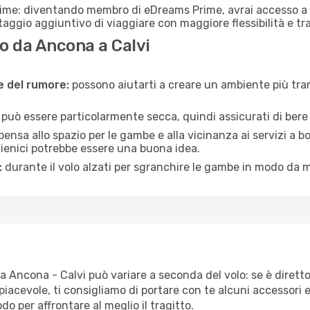
rime: diventando membro di eDreams Prime, avrai accesso a f
taggio aggiuntivo di viaggiare con maggiore flessibilità e tra
o da Ancona a Calvi
ne del rumore:
possono aiutarti a creare un ambiente più tran
a può essere particolarmente secca, quindi assicurati di bere 
pensa allo spazio per le gambe e alla vicinanza ai servizi a 
igienici potrebbe essere una buona idea.
:
durante il volo alzati per sgranchire le gambe in modo da m
ta Ancona - Calvi può variare a seconda del volo: se è diretto
iacevole, ti consigliamo di portare con te alcuni accessori e
o per affrontare al meglio il tragitto.