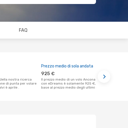
FAQ
Prezzo medio di sola andata
Il miglior
925 €
maggio
Il prezzo medio di un volo Ancona - Calvi
Secondo i nostri dati reali aprile è il
ione di punta per volare
con eDreams è solamente 925 €, in
momento più
vi è aprile .
base al prezzo medio degli ultimi mesi.
un volo per 