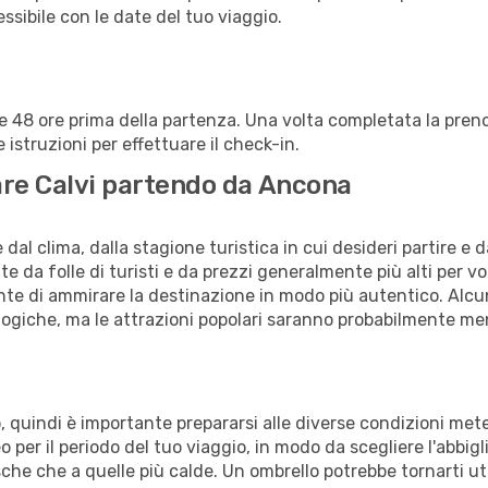
lessibile con le date del tuo viaggio.
alle 48 ore prima della partenza. Una volta completata la pr
istruzioni per effettuare il check-in.
tare Calvi partendo da Ancona
al clima, dalla stagione turistica in cui desideri partire e 
e da folle di turisti e da prezzi generalmente più alti per voli
sente di ammirare la destinazione in modo più autentico. Alcu
logiche, ma le attrazioni popolari saranno probabilmente me
no, quindi è importante prepararsi alle diverse condizioni me
teo per il periodo del tuo viaggio, in modo da scegliere l'abbi
sche che a quelle più calde. Un ombrello potrebbe tornarti uti