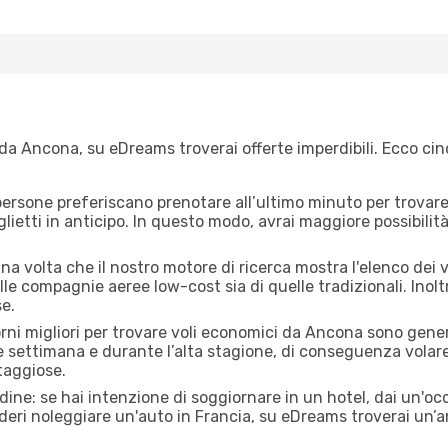
da Ancona, su eDreams troverai offerte imperdibili. Ecco cin
ersone preferiscano prenotare all’ultimo minuto per trovare 
lietti in anticipo. In questo modo, avrai maggiore possibilit
a volta che il nostro motore di ricerca mostra l'elenco dei vo
lle compagnie aeree low-cost sia di quelle tradizionali. Inoltre
e.
orni migliori per trovare voli economici da Ancona sono gener
e settimana e durante l’alta stagione, di conseguenza volar
taggiose.
adine: se hai intenzione di soggiornare in un hotel, dai un'o
eri noleggiare un'auto in Francia, su eDreams troverai un’a