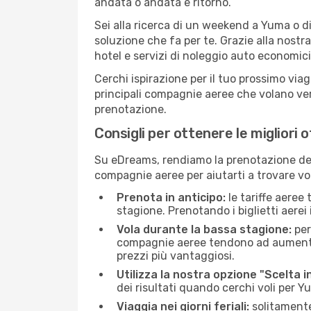
andata o andata e ritorno.
Sei alla ricerca di un weekend a Yuma o d
soluzione che fa per te. Grazie alla nostra
hotel e servizi di noleggio auto economici
Cerchi ispirazione per il tuo prossimo via
principali compagnie aeree che volano vers
prenotazione.
Consigli per ottenere le migliori 
Su eDreams, rendiamo la prenotazione dei
compagnie aeree per aiutarti a trovare vol
Prenota in anticipo:
le tariffe aeree
stagione. Prenotando i biglietti aerei 
Vola durante la bassa stagione:
per
compagnie aeree tendono ad aumentare 
prezzi più vantaggiosi.
Utilizza la nostra opzione "Scelta i
dei risultati quando cerchi voli per 
Viaggia nei giorni feriali:
solitamente,