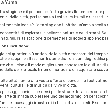
e a Yuma
'alta stagione è il periodo perfetto grazie alle temperature p
ici della città, partecipare a festival culturali o rilassarti i
stronomia locale? L'alta stagione ti offrirà un'ampia scelta di
i consentirà di esplorare la bellezza naturale dei dintorni. Se
e naturali, l'alta stagione ti permetterà di goderti appieno p
gione includono:
a nei quartieri più antichi della città e trascorri del tempo
he e scopri le affascinanti storie dietro alcuni degli edifici pi
uto che il cibo è il modo migliore per conoscere la cultura di
e delle delizie locali. E non dimenticare di acquistare souve
lte città hanno una vasta offerta di concerti e festival musi
enti culturali e di musica dal vivo in città.
paesaggi iconici e perdersi per le strade della città con la
e l'arte di strada può essere uno dei modi migliori per scopri
uma e i paesaggi circostanti in bicicletta o a piedi. È semp
rsi da esplorare.