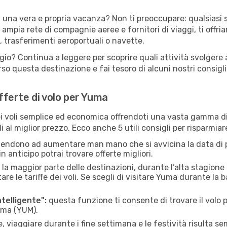
i una vera e propria vacanza? Non ti preoccupare: qualsiasi s
 ampia rete di compagnie aeree e fornitori di viaggi, ti offri
, trasferimenti aeroportuali o navette.
ggio? Continua a leggere per scoprire quali attività svolgere 
o questa destinazione e fai tesoro di alcuni nostri consigli 
offerte di volo per Yuma
 voli semplice ed economica offrendoti una vasta gamma di 
i al miglior prezzo. Ecco anche 5 utili consigli per risparmia
 tendono ad aumentare man mano che si avvicina la data di p
in anticipo potrai trovare offerte migliori.
 la maggior parte delle destinazioni, durante l’alta stagione o 
le tariffe dei voli. Se scegli di visitare Yuma durante la b
ntelligente":
questa funzione ti consente di trovare il volo
Yuma (YUM).
 viaggiare durante i fine settimana e le festività risulta se