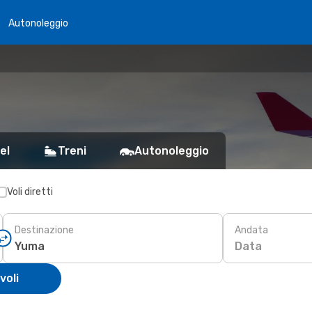
Autonoleggio
el
Treni
Autonoleggio
Voli diretti
Destinazione
Andata
Data
voli