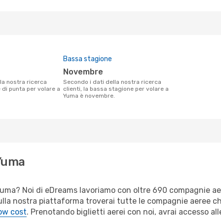
Bassa stagione
novembre
Secondo i dati della nostra ricerca
e di punta per volare a
clienti, la bassa stagione per volare a
Yuma è novembre.
 Yuma
er Yuma? Noi di eDreams lavoriamo con oltre 690 compagnie a
 Sulla nostra piattaforma troverai tutte le compagnie aeree c
low cost
. Prenotando biglietti aerei con noi, avrai accesso alle