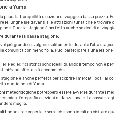
ione a Yuma
a pace, la tranquillità e opzioni di viaggio a basso prezzo. 
 le lunghe file davanti alle attrazioni turistiche e trovare o
agione. Questa stagione è perfetta anche se decidi di viaggi
are durante la bassa stagione:
val più grandi si svolgano solitamente durante l'alta stagio
sulla comunità con meno folla. Puoi partecipare a una lezione 
lerie ed edifici storici sono ideali quando il tempo non è p
ti offrano offerte più economiche.
 stagione è anche perfetta per scoprire i mercati locali al c
 vita quotidiana di Yuma.
oni meteorologiche potrebbero essere avverse durante i mes
ramica, fotografia o lezioni di danza locale. La bassa stagi
rendere meglio.
cali hanno aree coperte e serre che sono ideali da visitare 