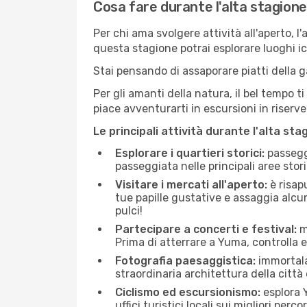
Cosa fare durante l'alta stagion
Per chi ama svolgere attività all'aperto, l
questa stagione potrai esplorare luoghi icon
Stai pensando di assaporare piatti della ga
Per gli amanti della natura, il bel tempo t
piace avventurarti in escursioni in riserv
Le principali attività durante l'alta sta
Esplorare i quartieri storici:
passeggi
passeggiata nelle principali aree storic
Visitare i mercati all'aperto:
è risap
tue papille gustative e assaggia alcun
pulci!
Partecipare a concerti e festival:
mo
Prima di atterrare a Yuma, controlla ev
Fotografia paesaggistica:
immortala 
straordinaria architettura della città 
Ciclismo ed escursionismo:
esplora Y
uffici turistici locali sui migliori perco