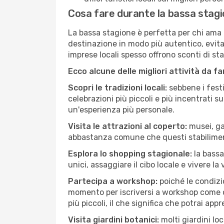
Cosa fare durante la bassa stag
La bassa stagione è perfetta per chi ama l
destinazione in modo più autentico, evitare
imprese locali spesso offrono sconti di st
Ecco alcune delle migliori attività da f
Scopri le tradizioni locali:
sebbene i festi
celebrazioni più piccoli e più incentrati 
un'esperienza più personale.
Visita le attrazioni al coperto:
musei, gal
abbastanza comune che questi stabilimen
Esplora lo shopping stagionale:
la bassa
unici, assaggiare il cibo locale e vivere la
Partecipa a workshop:
poiché le condizi
momento per iscriversi a workshop come ce
più piccoli, il che significa che potrai app
Visita giardini botanici:
molti giardini lo