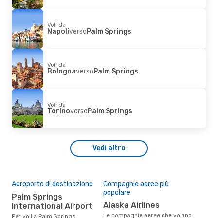
Voli da
Napoli
verso
Palm Springs
Voli da
Bologna
verso
Palm Springs
Voli da
Torino
verso
Palm Springs
Vedi altro
Aeroporto di destinazione
Compagnie aeree più
popolare
Palm Springs
Alaska Airlines
International Airport
Le compagnie aeree che volano
Per voli a Palm Springs