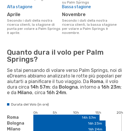
su Palm Springs
Alta stagione
Bassa stagione
aprile
novembre
Secondo i dati della nostra
Secondo i dati della nostra
ricerca clienti, la stagione di
ricerca clienti, la bassa stagione
punta per volare a Palm Springs
per volare a Palm Springs è
è aprile.
novembre.
Quanto dura il volo per Palm
Springs?
Se stai pensando di volare verso Palm Springs, noi di
eDreams abbiamo analizzato le rotte più popolari per
aiutarti a pianificare il tuo viaggio. Da
Roma
, il volo
dura circa
14h 57m
; da
Bologna
, intorno a
16h 23m
;
e da
Milano
, circa
16h 24m
.
Durata del Volo (in ore)
0h
5h
10h
15h
20h
Roma
14h 57m
Bologna
16h 23m
Milano
16h 24m