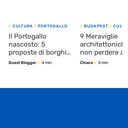
CULTURA
PORTOGALLO
BUDAPEST
CULTU
UNGHERIA
Il Portogallo
9 Meraviglie
nascosto: 5
architettonich
proposte di borghi
non perdere a
incantevoli per
Budapest
Guest Blogger
4 min
Chiara
5 min
conoscere il paese