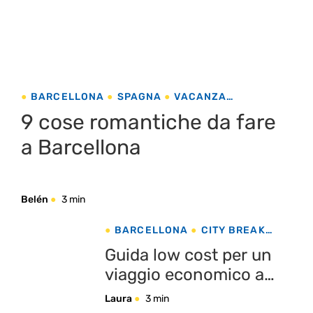
BARCELLONA
SPAGNA
VACANZA
ROMANTICA
9 cose romantiche da fare
a Barcellona
Belén
3 min
BARCELLONA
CITY BREAK
SPAGNA
Guida low cost per un
viaggio economico a
Barcellona
Laura
3 min