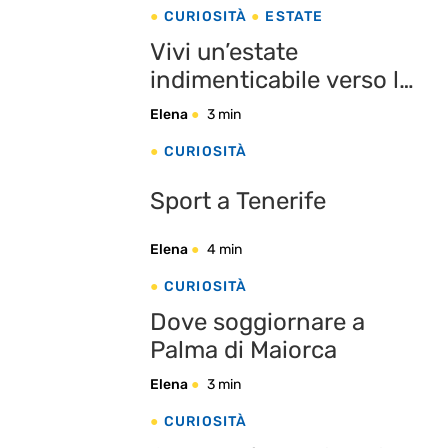
CURIOSITÀ
ESTATE
Vivi un’estate
indimenticabile verso le
destinazioni più
Elena
3 min
gettonate del 2025 con
CURIOSITÀ
eDreams!
Sport a Tenerife
Elena
4 min
CURIOSITÀ
Dove soggiornare a
Palma di Maiorca
Elena
3 min
CURIOSITÀ