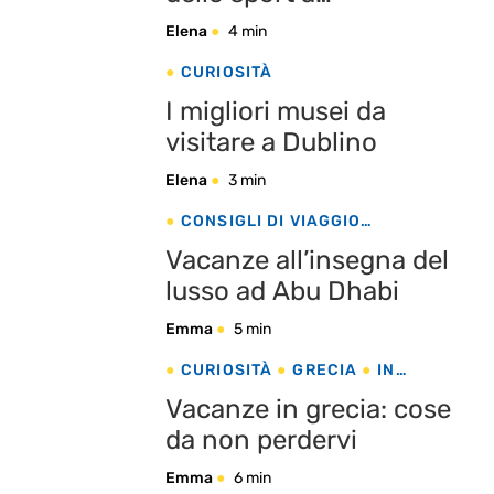
Fuerteventura
Elena
4 min
CURIOSITÀ
I migliori musei da
visitare a Dublino
Elena
3 min
CONSIGLI DI VIAGGIO
CURIOSITÀ
EMIRATI ARABI
Vacanze all’insegna del
TOP LIST
lusso ad Abu Dhabi
Emma
5 min
CURIOSITÀ
GRECIA
IN
EVIDENZA
Vacanze in grecia: cose
da non perdervi
Emma
6 min