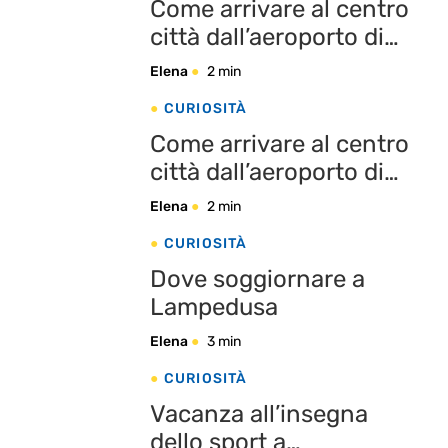
Come arrivare al centro
città dall’aeroporto di
Vienna
Elena
2 min
CURIOSITÀ
Come arrivare al centro
città dall’aeroporto di
Marsiglia
Elena
2 min
CURIOSITÀ
Dove soggiornare a
Lampedusa
Elena
3 min
CURIOSITÀ
Vacanza all’insegna
dello sport a