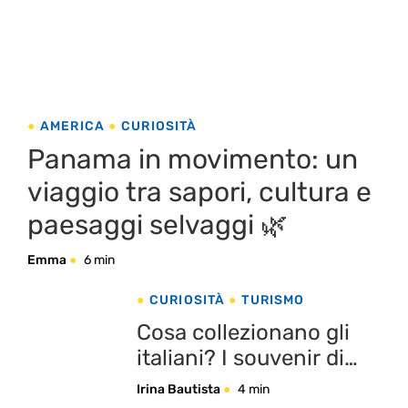
AMERICA
CURIOSITÀ
Panama in movimento: un
viaggio tra sapori, cultura e
paesaggi selvaggi 🌿
Emma
6 min
CURIOSITÀ
TURISMO
Cosa collezionano gli
italiani? I souvenir di
viaggio più amati
Irina Bautista
4 min