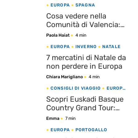
EUROPA
SPAGNA
Cosa vedere nella
Comunità di Valencia:
una scoperta di infinita
Paola Haiat
4 min
tradizione, innovazione
EUROPA
INVERNO
NATALE
e bellezza
7 mercatini di Natale da
non perdere in Europa
Chiara Marigliano
4 min
CONSIGLI DI VIAGGIO
EUROPA
SPAGNA
Scopri Euskadi Basque
Country Grand Tour:
un’avventura
Emma
7 min
gastronomica
EUROPA
PORTOGALLO
attraverso i Paesi