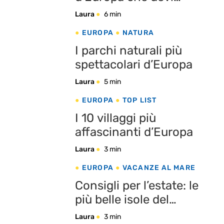
assolutamente vedere
Laura
6 min
EUROPA
NATURA
I parchi naturali più
spettacolari d’Europa
Laura
5 min
EUROPA
TOP LIST
I 10 villaggi più
affascinanti d’Europa
Laura
3 min
EUROPA
VACANZE AL MARE
Consigli per l’estate: le
più belle isole del
Mediterraneo
Laura
3 min