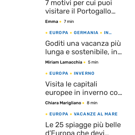
7 motivi per cui puoi
Baschi
visitare il Portogallo
tutto l’anno
Emma
7 min
EUROPA
GERMANIA
IN
EVIDENZA
Goditi una vacanza più
lunga e sostenibile, in
Germania
Miriam Lamacchia
5 min
EUROPA
INVERNO
Visita le capitali
europee in inverno con
l’eDreams Prime Day
Chiara Marigliano
8 min
EUROPA
VACANZE AL MARE
Le 25 spiagge più belle
d’Europa che devi