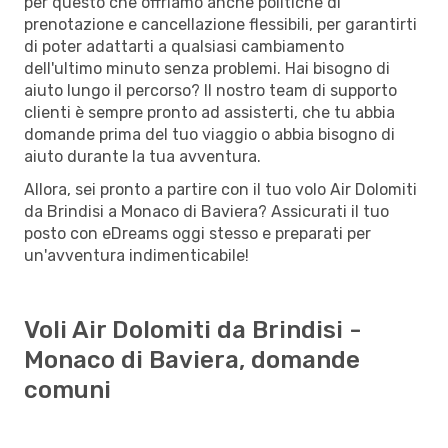
per questo che offriamo anche politiche di
prenotazione e cancellazione flessibili, per garantirti
di poter adattarti a qualsiasi cambiamento
dell'ultimo minuto senza problemi. Hai bisogno di
aiuto lungo il percorso? Il nostro team di supporto
clienti è sempre pronto ad assisterti, che tu abbia
domande prima del tuo viaggio o abbia bisogno di
aiuto durante la tua avventura.
Allora, sei pronto a partire con il tuo volo Air Dolomiti
da Brindisi a Monaco di Baviera? Assicurati il tuo
posto con eDreams oggi stesso e preparati per
un'avventura indimenticabile!
Voli Air Dolomiti da Brindisi -
Monaco di Baviera, domande
comuni