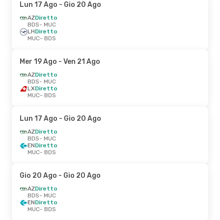
Lun 17 Ago
- Gio 20 Ago
AZ
Diretto
BDS
- MUC
LH
Diretto
MUC
- BDS
Mer 19 Ago
- Ven 21 Ago
AZ
Diretto
BDS
- MUC
LX
Diretto
MUC
- BDS
Lun 17 Ago
- Gio 20 Ago
AZ
Diretto
BDS
- MUC
EN
Diretto
MUC
- BDS
Gio 20 Ago
- Gio 20 Ago
AZ
Diretto
BDS
- MUC
EN
Diretto
MUC
- BDS