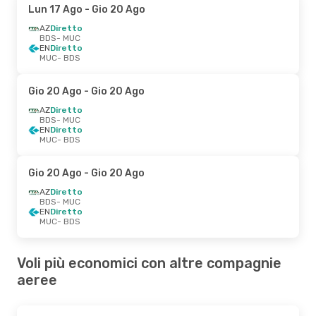
Lun 17 Ago
- Gio 20 Ago
AZ
Diretto
BDS
- MUC
EN
Diretto
MUC
- BDS
Gio 20 Ago
- Gio 20 Ago
AZ
Diretto
BDS
- MUC
EN
Diretto
MUC
- BDS
Gio 20 Ago
- Gio 20 Ago
AZ
Diretto
BDS
- MUC
EN
Diretto
MUC
- BDS
Voli più economici con altre compagnie
aeree