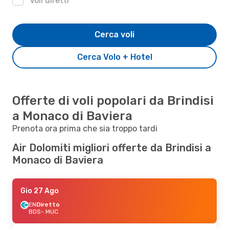
Voli diretti
Cerca voli
Cerca Volo + Hotel
Offerte di voli popolari da Brindisi
a Monaco di Baviera
Prenota ora prima che sia troppo tardi
Air Dolomiti migliori offerte da Brindisi a
Monaco di Baviera
Gio 27 Ago
EN
Diretto
BDS
- MUC