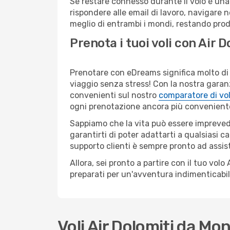
Se restare connesso durante il volo è una p
rispondere alle email di lavoro, navigare ne
meglio di entrambi i mondi, restando prod
Prenota i tuoi voli con Air 
Prenotare con eDreams significa molto di 
viaggio senza stress! Con la nostra garanzi
convenienti sul nostro
comparatore di vol
ogni prenotazione ancora più convenient
Sappiamo che la vita può essere imprevedib
garantirti di poter adattarti a qualsiasi 
supporto clienti è sempre pronto ad assis
Allora, sei pronto a partire con il tuo vo
preparati per un'avventura indimenticabil
Voli Air Dolomiti da M