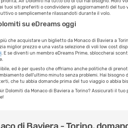
riorità, Air Dolomiti ha tutto ciò di cui hai bisogno. Molti vol
i tuoi siti preferiti o condividere gli aggiornamenti del tuo v
uttivo o semplicemente rilassandoti durante il volo.
Dolomiti su eDreams oggi
più che acquistare un biglietto da Monaco di Baviera a Torino
a miglior prezzo e una vasta selezione di voli low cost dispo
i
. E se diventi un membro eDreams Prime, sbloccherai scont
e.
ile, ed è per questo che offriamo anche politiche di prenota
cambiamento dell'ultimo minuto senza problemi. Hai bisogno di
terti, che tu abbia domande prima del tuo viaggio o abbia bi
lo Air Dolomiti da Monaco di Baviera a Torino? Assicurati il t
e!
onaco di Baviera - Torino, doma