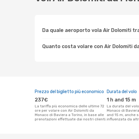
Da quale aeroporto vola Air Dolomiti tr
Quanto costa volare con Air Dolomiti d
Prezzo del biglietto più economico
Durata del volo
237€
1 h and 15 m
La tariffa più economica delle ultime 72
La durata del volo Air Dolomiti tra
ore per volare con Air Dolomiti da
Monaco di Baviera 
Monaco di Baviera a Torino, in base alle
and 15 m, anche s
prenotazioni effettuate dai nostri clienti.
influenzata da altri