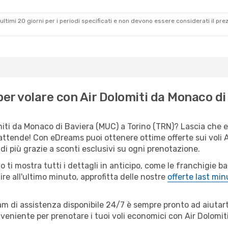
ultimi 20 giorni per i periodi specificati e non devono essere considerati il ​​pre
r volare con Air Dolomiti da Monaco di 
miti da Monaco di Baviera (MUC) a Torino (TRN)? Lascia che eD
 attende! Con eDreams puoi ottenere ottime offerte sui voli A
i più grazie a sconti esclusivi su ogni prenotazione.
o ti mostra tutti i dettagli in anticipo, come le franchigie b
ire all'ultimo minuto, approfitta delle nostre
offerte last min
eam di assistenza disponibile 24/7 è sempre pronto ad aiutart
eniente per prenotare i tuoi voli economici con Air Dolomiti 