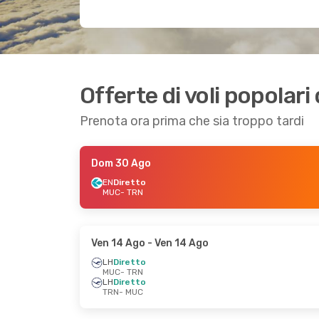
Offerte di voli popolar
Prenota ora prima che sia troppo tardi
Dom 30 Ago
EN
Diretto
MUC
- TRN
Ven 14 Ago
- Ven 14 Ago
LH
Diretto
MUC
- TRN
LH
Diretto
TRN
- MUC