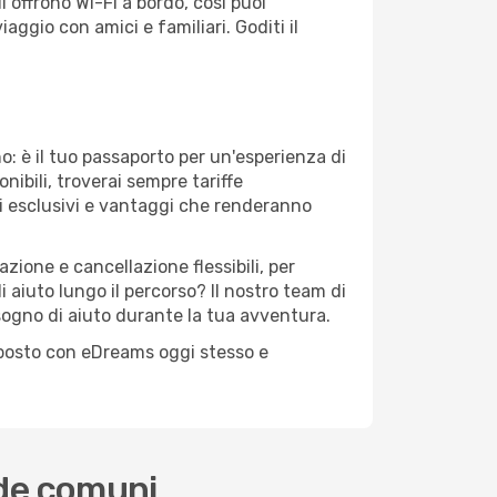
i offrono Wi-Fi a bordo, così puoi
iaggio con amici e familiari. Goditi il
: è il tuo passaporto per un'esperienza di
nibili, troverai sempre tariffe
i esclusivi e vantaggi che renderanno
zione e cancellazione flessibili, per
 aiuto lungo il percorso? Il nostro team di
sogno di aiuto durante la tua avventura.
uo posto con eDreams oggi stesso e
nde comuni