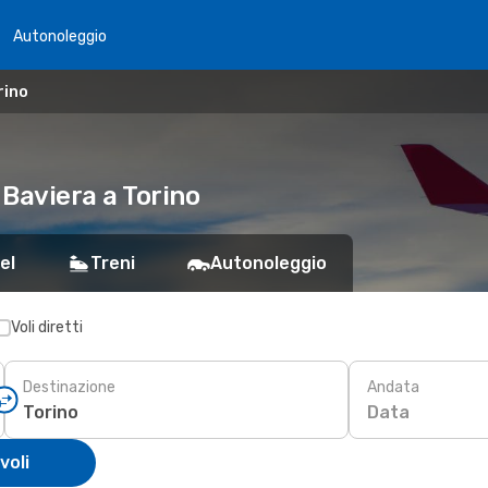
Autonoleggio
rino
 Baviera a Torino
el
Treni
Autonoleggio
Voli diretti
Destinazione
Andata
Data
voli