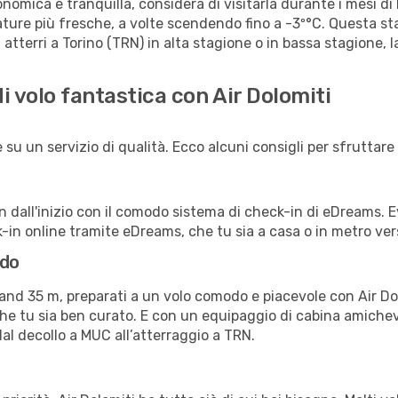
nomica e tranquilla, considera di visitarla durante i mesi di
ature più fresche, a volte scendendo fino a -3º°C. Questa st
atterri a Torino (TRN) in alta stagione o in bassa stagione, 
i volo fantastica con Air Dolomiti
su un servizio di qualità. Ecco alcuni consigli per sfruttare 
in dall'inizio con il comodo sistema di check-in di eDreams. E
in online tramite eDreams, che tu sia a casa o in metro vers
rdo
h and 35 m, preparati a un volo comodo e piacevole con Air Do
a che tu sia ben curato. E con un equipaggio di cabina amichev
al decollo a MUC all’atterraggio a TRN.