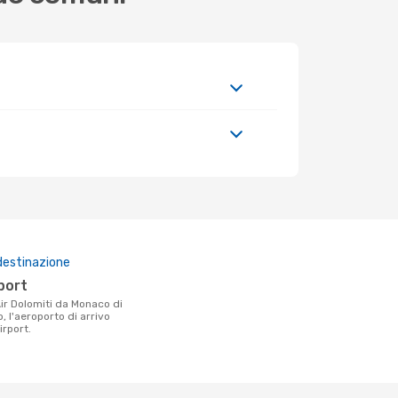
destinazione
rport
, l'aeroporto di arrivo
irport.