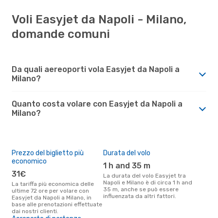
Voli Easyjet da Napoli - Milano,
domande comuni
Da quali aereoporti vola Easyjet da Napoli a
Milano?
Quanto costa volare con Easyjet da Napoli a
Milano?
Prezzo del biglietto più
Durata del volo
economico
1 h and 35 m
31€
La durata del volo Easyjet tra
Napoli e Milano è di circa 1 h and
La tariffa più economica delle
35 m, anche se può essere
ultime 72 ore per volare con
influenzata da altri fattori.
Easyjet da Napoli a Milano, in
base alle prenotazioni effettuate
dai nostri clienti.