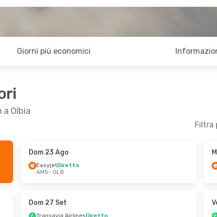
Giorni più economici
Informazion
ori
 a Olbia
Filtra
Dom 23 Ago
M
15 Ott
Dom 27 Set
- Gio 1 Ott
Easyjet
Diretto
AMS
- OLB
s
Transavia Airlines
Diretto
AMS
- OLB
Easyjet
Diretto
OLB
- AMS
Dom 27 Set
V
Transavia Airlines
Diretto