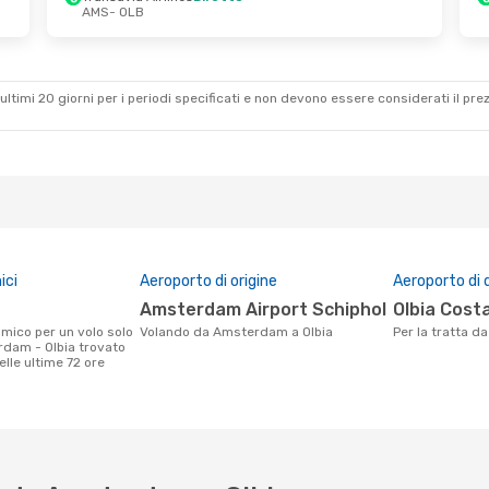
AMS
- OLB
 25 Set
ultimi 20 giorni per i periodi specificati e non devono essere considerati il ​​pre
ici
Aeroporto di origine
Aeroporto di 
Amsterdam Airport Schiphol
Olbia Cos
Volando da Amsterdam a Olbia
Per la tratta 
dam - Olbia trovato
nelle ultime 72 ore