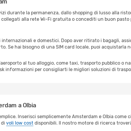
dam
izi durante la permanenza, dallo shopping di lusso alla risto
e collegati alla rete Wi-Fi gratuita o concediti un buon pasto 
i internazionali e domestici. Dopo aver ritirato i bagagli, as
rto. Se hai bisogno di una SIM card locale, puoi acquistarla 
all'aeroporto al tuo alloggio, come taxi, trasporto pubblico o n
sk informazioni per consigliarti le migliori soluzioni di traspo
erdam a Olbia
emplice. Inserisci semplicemente Amsterdam e Olbia come cit
 di
voli low cost
disponibili. Il nostro motore di ricerca troverà