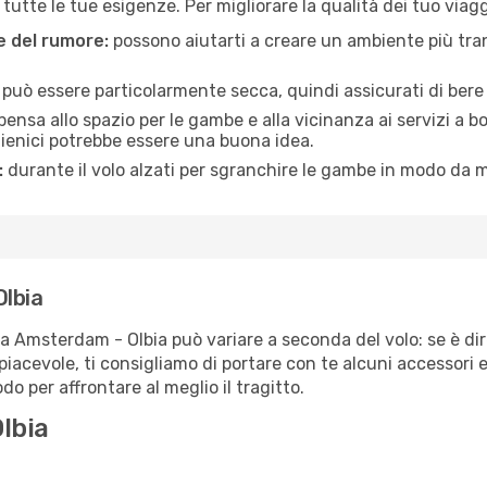
tte le tue esigenze. Per migliorare la qualità dei tuo viaggi
ne del rumore:
possono aiutarti a creare un ambiente più tran
a può essere particolarmente secca, quindi assicurati di bere 
pensa allo spazio per le gambe e alla vicinanza ai servizi a 
igienici potrebbe essere una buona idea.
:
durante il volo alzati per sgranchire le gambe in modo da m
Olbia
ta Amsterdam - Olbia può variare a seconda del volo: se è dir
iacevole, ti consigliamo di portare con te alcuni accessori e
o per affrontare al meglio il tragitto.
lbia