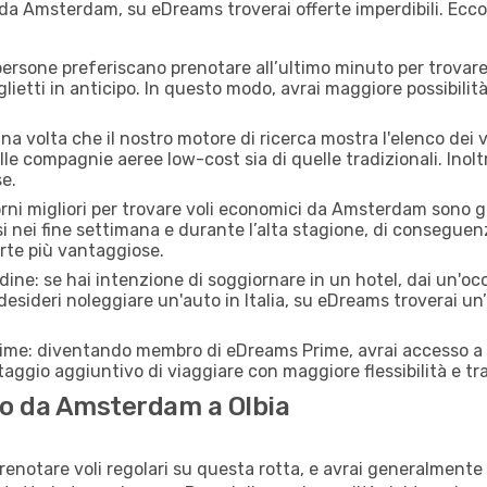
 da Amsterdam, su eDreams troverai offerte imperdibili. Ecco
ersone preferiscano prenotare all’ultimo minuto per trovare 
lietti in anticipo. In questo modo, avrai maggiore possibilit
a volta che il nostro motore di ricerca mostra l'elenco dei v
lle compagnie aeree low-cost sia di quelle tradizionali. Inoltre
e.
iorni migliori per trovare voli economici da Amsterdam sono 
si nei fine settimana e durante l’alta stagione, di consegue
erte più vantaggiose.
adine: se hai intenzione di soggiornare in un hotel, dai un'o
sideri noleggiare un'auto in Italia, su eDreams troverai un’
rime: diventando membro di eDreams Prime, avrai accesso a f
taggio aggiuntivo di viaggiare con maggiore flessibilità e tra
o da Amsterdam a Olbia
renotare voli regolari su questa rotta, e avrai generalmente a