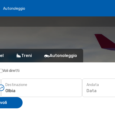
Autonoleggio
el
Treni
Autonoleggio
Voli diretti
Destinazione
Andata
Data
voli