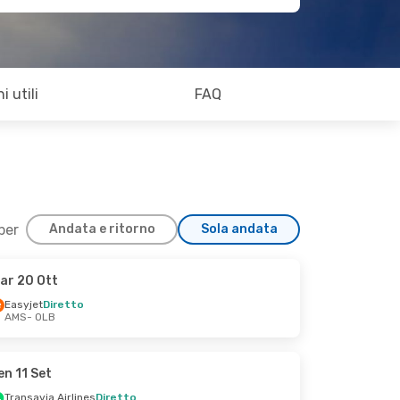
i utili
FAQ
 per
Andata e ritorno
Sola andata
ar 20 Ott
Easyjet
Diretto
AMS
- OLB
en 11 Set
Transavia Airlines
Diretto