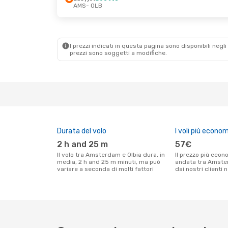
AMS
- OLB
Dom 6 Set
- Mar 8 Set
Mar 15 Set
- Ven
Vueling
1 Scalo
Easyjet
Diretto
AMS
- OLB
AMS
- OLB
I prezzi indicati in questa pagina sono disponibili negli 
Transavia Airlines
Easyjet
Diretto
prezzi sono soggetti a modifiche.
Diretto
OLB
- AMS
OLB
- AMS
Durata del volo
I voli più econom
2 h and 25 m
57€
Il volo tra Amsterdam e Olbia dura, in
Il prezzo più economico per un volo solo
media, 2 h and 25 m minuti, ma può
andata tra Amster
variare a seconda di molti fattori
dai nostri clienti 