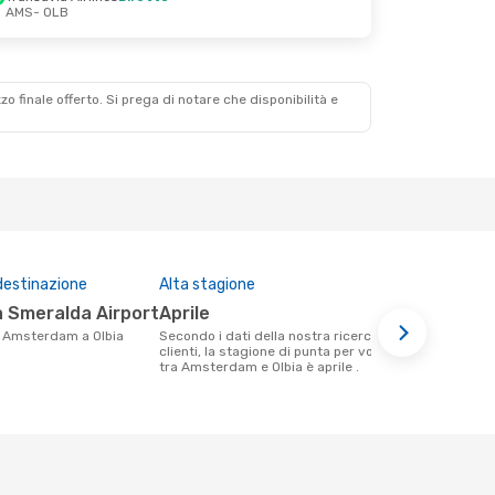
AMS
- OLB
zzo finale offerto. Si prega di notare che disponibilità e
destinazione
Alta stagione
Compagnie 
questa tra
ta Smeralda Airport
aprile
Easyjet,
da Amsterdam a Olbia
Secondo i dati della nostra ricerca
clienti, la stagione di punta per volare
Le compagnie aeree che volano tra
tra Amsterdam e Olbia è aprile .
Amsterdam e