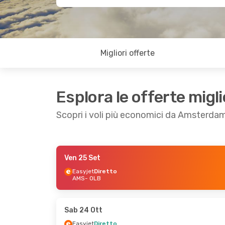
Migliori offerte
Esplora le offerte migli
Scopri i voli più economici da Amsterdam
Ven 25 Set
Gio 27 Ago
- Mar 1 Set
Lun 12 Ott
- Gio 
Easyjet
Diretto
AMS
- OLB
Transavia Airlines
Transavia Airline
Diretto
Diretto
AMS
- OLB
AMS
- OLB
Transavia Airlines
Easyjet
Diretto
Diretto
OLB
- AMS
Sab 24 Ott
OLB
- AMS
Easyjet
Diretto