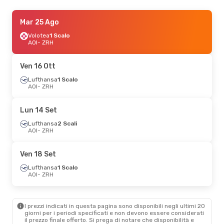
Mer 9 Set
Mar 25 Ago
- Mer 16 Set
Lufthansa
Volotea
1 Scalo
1 Scalo
AOI
AOI
- ZRH
- ZRH
Lufthansa
1 Scalo
ZRH
- AOI
Ven 16 Ott
Ven 16 Ott
Lufthansa
- Mer 21 Ott
1 Scalo
AOI
- ZRH
Lufthansa
1 Scalo
AOI
- ZRH
Lufthansa
1 Scalo
Lun 14 Set
ZRH
- AOI
Lufthansa
2 Scali
AOI
- ZRH
Mar 6 Ott
- Gio 8 Ott
Lufthansa
1 Scalo
Ven 18 Set
AOI
- ZRH
Lufthansa
1 Scalo
Lufthansa
1 Scalo
ZRH
- AOI
AOI
- ZRH
Gio 3 Set
- Dom 6 Set
I prezzi indicati in questa pagina sono disponibili negli ultimi 20
Volotea
2 Scali
giorni per i periodi specificati e non devono essere considerati
AOI
- ZRH
il ​​prezzo finale offerto. Si prega di notare che disponibilità e
Swiss International Air Lines