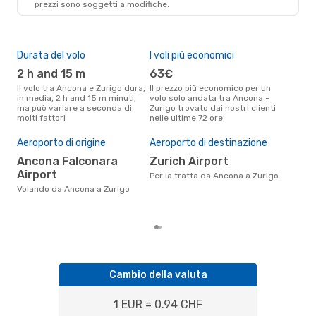
prezzi sono soggetti a modifiche.
1 Scalo
ZRH
- AOI
Durata del volo
I voli più economici
Alt
2 h and 15 m
63€
ap
Il volo tra Ancona e Zurigo dura,
Il prezzo più economico per un
Secondo i dati della nostra
in media, 2 h and 15 m minuti,
volo solo andata tra Ancona -
rice
ma può variare a seconda di
Zurigo trovato dai nostri clienti
punt
molti fattori
nelle ultime 72 ore
Zuri
Il 
pre
Aeroporto di origine
Aeroporto di destinazione
d
Ancona Falconara
Zurich Airport
Airport
Secondo i nostri dati reali marzo
Per la tratta da Ancona a Zurigo
è il
Volando da Ancona a Zurigo
pren
par
Cambio della valuta
1 EUR = 0.94 CHF