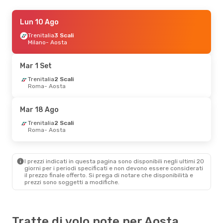
Sab 3 Ott
Lun 10 Ago
- Gio 8 Ott
Trenitalia
Trenitalia
4 Scali
3 Scali
Ferrara
Milano
- Aosta
- Aosta
Trenitalia
4 Scali
Aosta
- Ferrara
Mar 1 Set
Gio 27 Ago
Trenitalia
2 Scali
- Dom 30 Ago
Roma
- Aosta
Trenitalia
2 Scali
Venezia
- Aosta
Trenitalia
3 Scali
Mar 18 Ago
Aosta
- Venezia
Trenitalia
2 Scali
Roma
- Aosta
Sab 8 Ago
- Ven 14 Ago
Trenitalia
2 Scali
Roma
- Aosta
I prezzi indicati in questa pagina sono disponibili negli ultimi 20
Trenitalia
2 Scali
giorni per i periodi specificati e non devono essere considerati
Aosta
- Roma
il ​​prezzo finale offerto. Si prega di notare che disponibilità e
prezzi sono soggetti a modifiche.
Tratte di volo note per Aosta