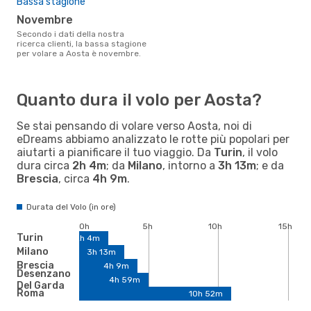
Bassa stagione
novembre
Secondo i dati della nostra
ricerca clienti, la bassa stagione
per volare a Aosta è novembre.
Quanto dura il volo per Aosta?
Se stai pensando di volare verso Aosta, noi di
eDreams abbiamo analizzato le rotte più popolari per
aiutarti a pianificare il tuo viaggio. Da
Turin
, il volo
dura circa
2h 4m
; da
Milano
, intorno a
3h 13m
; e da
Brescia
, circa
4h 9m
.
Durata del Volo (in ore)
0h
5h
10h
15h
Turin
2h 4m
Milano
3h 13m
Brescia
4h 9m
Desenzano
4h 59m
Del Garda
Roma
10h 52m