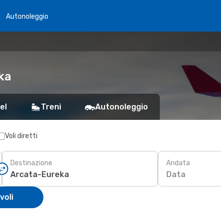
Autonoleggio
ka
el
Treni
Autonoleggio
Voli diretti
Destinazione
Andata
Data
voli