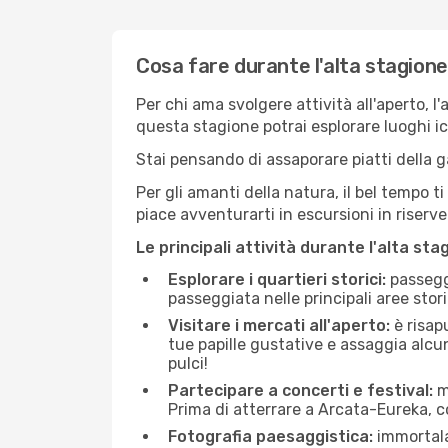
Cosa fare durante l'alta stagion
Per chi ama svolgere attività all'aperto, l
questa stagione potrai esplorare luoghi icon
Stai pensando di assaporare piatti della ga
Per gli amanti della natura, il bel tempo t
piace avventurarti in escursioni in riserv
Le principali attività durante l'alta sta
Esplorare i quartieri storici:
passeggi
passeggiata nelle principali aree storic
Visitare i mercati all'aperto:
è risap
tue papille gustative e assaggia alcun
pulci!
Partecipare a concerti e festival:
mo
Prima di atterrare a Arcata-Eureka, con
Fotografia paesaggistica:
immortala 