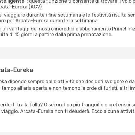
ntelligente":
questa funzione ti consente di trovare il volo
Arcata-Eureka (ACV).
 viaggiare durante i fine settimana e le festività risulta se
iare per Arcata-Eureka durante la settimana.
ti i vantaggi del nostro incredibile abbonamento Prime! Inizi
ita di 15 giorni a partire dalla prima prenotazione.
rcata-Eureka
eka dipende sempre dalle attività che desideri svolgere e d
tempo all’aria aperta e non temono le orde di turisti, altri 
erderti tra la folla? O sei un tipo più tranquillo e preferisci
o viaggio, Arcata-Eureka non ti deluderà. Ecco alcune attiv