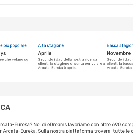
 più popolare
Alta stagione
Bassa stagio
ays
aprile
novembre
Secondo i dati della nostra ricerca
Secondo i dati della nostra ricerca
clienti, la stagione di punta per volare a
clienti, la bass
Arcata-Eureka è aprile.
Arcata-Eureka
 CA
er Arcata-Eureka? Noi di eDreams lavoriamo con oltre 690 co
 per Arcata-Eureka. Sulla nostra piattaforma troverai tutte 