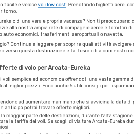
o facile e veloce
voli low cost
. Prenotando biglietti aerei con
ritorno.
reka o di una vera e propria vacanza? Non ti preoccupare: qu
zie alla nostra ampia rete di compagnie aeree e fornitori di v
io auto economici, trasferimenti aeroportuali o navette.
ggio? Continua a leggere per scoprire quali attività svolgere
o verso questa destinazione e fai tesoro di alcuni nostri con
offerte di volo per Arcata-Eureka
 voli semplice ed economica offrendoti una vasta gamma di 
i al miglior prezzo. Ecco anche 5 utili consigli per risparmia
 tendono ad aumentare man mano che si avvicina la data di p
in anticipo potrai trovare offerte migliori.
 la maggior parte delle destinazioni, durante l’alta stagione o 
le tariffe dei voli. Se scegli di visitare Arcata-Eureka dur
iosi.