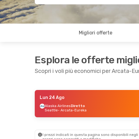
Migliori offerte
Esplora le offerte migli
Scopri i voli più economici per Arcata-Eu
Lun 24 Ago
Sab 22 Ago
- Mar 25 Ago
Alaska Airlines
Diretto
Seattle
- Arcata-Eureka
Alaska Airlines
Diretto
Seattle
- Arcata-Eureka
Alaska Airlines
Diretto
Arcata-Eureka
- Seattle
I prezzi indicati in questa pagina sono disponibili negli 