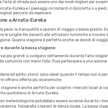
e l'arte di strada può essere uno dei modi migliori per scopri
rcata-Eureka e i paesaggi circostanti in bicicletta o a pied
i migliori percorsi da esplorare.
ione a Arcata-Eureka
a pace, la tranquillità e opzioni di viaggio a basso prezzo. 
 le lunghe file davanti alle attrazioni turistiche e trovare o
agione. Questa stagione è perfetta anche se decidi di viaggi
are durante la bassa stagione:
val più grandi si svolgano solitamente durante l'alta stagio
sulla comunità con meno folla. Puoi partecipare a una lezione 
lerie ed edifici storici sono ideali quando il tempo non è p
ti offrano offerte più economiche.
 stagione è anche perfetta per scoprire i mercati locali al c
a vita quotidiana di Arcata-Eureka.
oni meteorologiche potrebbero essere avverse durante i mes
ramica, fotografia o lezioni di danza locale. La bassa stagi