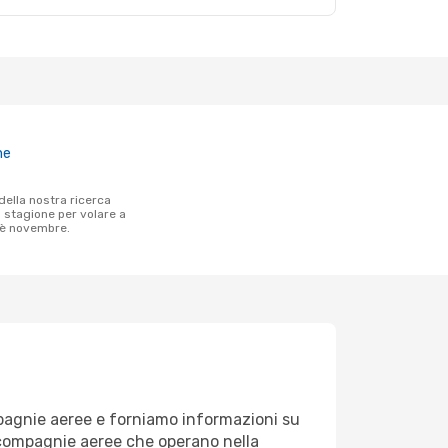
ne
a stagione per volare a
 è novembre.
mpagnie aeree e forniamo informazioni su
le compagnie aeree che operano nella