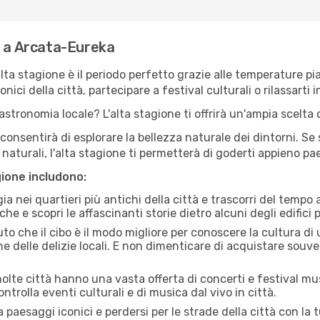
e a Arcata-Eureka
'alta stagione è il periodo perfetto grazie alle temperature p
ici della città, partecipare a festival culturali o rilassarti i
stronomia locale? L'alta stagione ti offrirà un'ampia scelta di
i consentirà di esplorare la bellezza naturale dei dintorni. Se
e naturali, l'alta stagione ti permetterà di goderti appieno p
gione includono:
a nei quartieri più antichi della città e trascorri del tempo
he e scopri le affascinanti storie dietro alcuni degli edifici pi
uto che il cibo è il modo migliore per conoscere la cultura di
e delle delizie locali. E non dimenticare di acquistare souve
lte città hanno una vasta offerta di concerti e festival musi
trolla eventi culturali e di musica dal vivo in città.
paesaggi iconici e perdersi per le strade della città con la