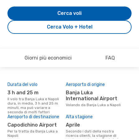
Cerca voli
Cerca Volo + Hotel
Giorni più economici
FAQ
Durata del volo
Aeroporto di origine
Pre
3 h and 25 m
Banja Luka
2
International Airport
Il volo tra Banja Luka e Napoli
Il prezzo medio di un volo Banja
dura, in media, 3 h and 25 m
Luk
Volando da Banja Luka a Napoli
minuti, ma può variare a
sola
seconda di molti fattori
prez
Aeroporto di destinazione
Alta stagione
Capodichino Airport
aprile
Per la tratta da Banja Luka a
Secondo i dati della nostra
Napoli
ricerca clienti, la stagione di