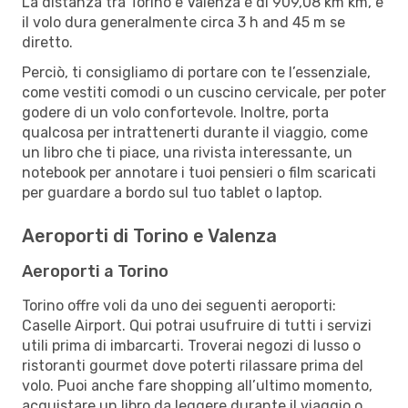
La distanza tra Torino e Valenza è di 909,08 km km, e
il volo dura generalmente circa 3 h and 45 m se
diretto.
Perciò, ti consigliamo di portare con te l’essenziale,
come vestiti comodi o un cuscino cervicale, per poter
godere di un volo confortevole. Inoltre, porta
qualcosa per intrattenerti durante il viaggio, come
un libro che ti piace, una rivista interessante, un
notebook per annotare i tuoi pensieri o film scaricati
per guardare a bordo sul tuo tablet o laptop.
Aeroporti di Torino e Valenza
Aeroporti a Torino
Torino offre voli da uno dei seguenti aeroporti:
Caselle Airport. Qui potrai usufruire di tutti i servizi
utili prima di imbarcarti. Troverai negozi di lusso o
ristoranti gourmet dove poterti rilassare prima del
volo. Puoi anche fare shopping all’ultimo momento,
acquistare un libro da leggere durante il viaggio o