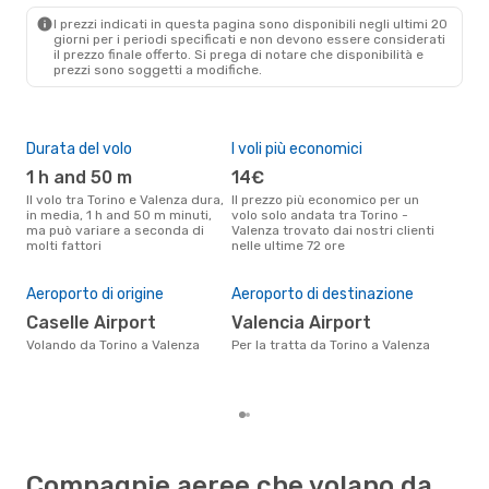
VLC
- TRN
I prezzi indicati in questa pagina sono disponibili negli ultimi 20
giorni per i periodi specificati e non devono essere considerati
il ​​prezzo finale offerto. Si prega di notare che disponibilità e
prezzi sono soggetti a modifiche.
Durata del volo
I voli più economici
Alt
1 h and 50 m
14€
ap
Il volo tra Torino e Valenza dura,
Il prezzo più economico per un
Secondo i dati della nostra
in media, 1 h and 50 m minuti,
volo solo andata tra Torino -
rice
ma può variare a seconda di
Valenza trovato dai nostri clienti
punt
molti fattori
nelle ultime 72 ore
Vale
Pre
15
Aeroporto di origine
Aeroporto di destinazione
Il prezzo medio di un volo Torino
Caselle Airport
Valencia Airport
- V
sola
Volando da Torino a Valenza
Per la tratta da Torino a Valenza
prez
Compagnie aeree che volano da