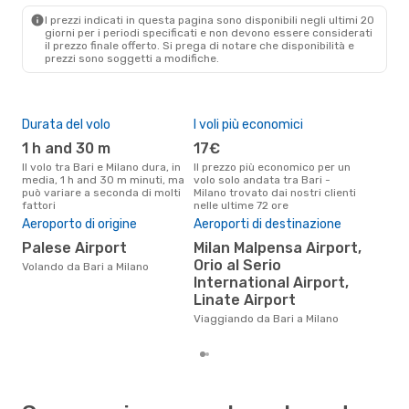
MIL
- BRI
I prezzi indicati in questa pagina sono disponibili negli ultimi 20
giorni per i periodi specificati e non devono essere considerati
il ​​prezzo finale offerto. Si prega di notare che disponibilità e
prezzi sono soggetti a modifiche.
Durata del volo
I voli più economici
Alt
1 h and 30 m
17€
ap
Il volo tra Bari e Milano dura, in
Il prezzo più economico per un
Secondo i dati della nostra
media, 1 h and 30 m minuti, ma
volo solo andata tra Bari -
rice
può variare a seconda di molti
Milano trovato dai nostri clienti
punt
fattori
nelle ultime 72 ore
Mila
Aeroporto di origine
Aeroporti di destinazione
Pre
Palese Airport
Milan Malpensa Airport,
6
Orio al Serio
Volando da Bari a Milano
Il prezzo medio di un volo Bari -
International Airport,
Mil
sola
Linate Airport
prez
Viaggiando da Bari a Milano