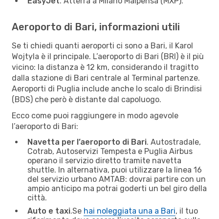
EasyJet
. Atterra a Milano Malpensa (MXP).
Aeroporto di Bari, informazioni utili
Se ti chiedi quanti aeroporti ci sono a Bari, il Karol
Wojtyla è il principale. L’aeroporto di Bari (BRI) è il più
vicino: la distanza è 12 km, considerando il tragitto
dalla stazione di Bari centrale al Terminal partenze.
Aeroporti di Puglia include anche lo scalo di Brindisi
(BDS) che però è distante dal capoluogo.
Ecco come puoi raggiungere in modo agevole
l’aeroporto di Bari:
Navetta per l’aeroporto di Bari
. Autostradale,
Cotrab, Autoservizi Tempesta e Puglia Airbus
operano il servizio diretto tramite navetta
shuttle. In alternativa, puoi utilizzare la linea 16
del servizio urbano AMTAB: dovrai partire con un
ampio anticipo ma potrai goderti un bel giro della
città.
Auto e taxi
.Se
hai noleggiata una a Bari
, il tuo