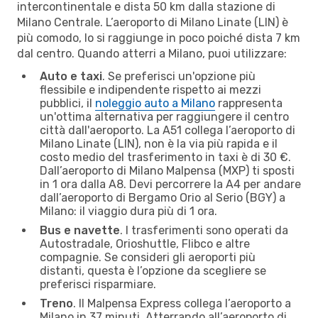
intercontinentale e dista 50 km dalla stazione di
Milano Centrale. L’aeroporto di Milano Linate (LIN) è
più comodo, lo si raggiunge in poco poiché dista 7 km
dal centro. Quando atterri a Milano, puoi utilizzare:
Auto e taxi
. Se preferisci un'opzione più
flessibile e indipendente rispetto ai mezzi
pubblici, il
noleggio auto a Milano
rappresenta
un'ottima alternativa per raggiungere il centro
città dall'aeroporto. La A51 collega l’aeroporto di
Milano Linate (LIN), non è la via più rapida e il
costo medio del trasferimento in taxi è di 30 €.
Dall’aeroporto di Milano Malpensa (MXP) ti sposti
in 1 ora dalla A8. Devi percorrere la A4 per andare
dall’aeroporto di Bergamo Orio al Serio (BGY) a
Milano: il viaggio dura più di 1 ora.
Bus e navette
. I trasferimenti sono operati da
Autostradale, Orioshuttle, Flibco e altre
compagnie. Se consideri gli aeroporti più
distanti, questa è l’opzione da scegliere se
preferisci risparmiare.
Treno
. Il Malpensa Express collega l’aeroporto a
Milano in 37 minuti. Atterrando all’aeroporto di