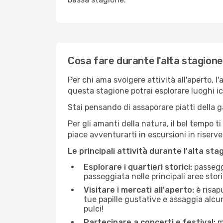
Cosa fare durante l'alta stagion
Per chi ama svolgere attività all'aperto, l
questa stagione potrai esplorare luoghi icon
Stai pensando di assaporare piatti della ga
Per gli amanti della natura, il bel tempo t
piace avventurarti in escursioni in riserv
Le principali attività durante l'alta sta
Esplorare i quartieri storici:
passeggi
passeggiata nelle principali aree storic
Visitare i mercati all'aperto:
è risap
tue papille gustative e assaggia alcun
pulci!
Partecipare a concerti e festival:
mo