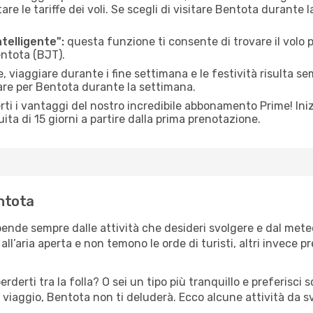
le tariffe dei voli. Se scegli di visitare Bentota durante 
ntelligente":
questa funzione ti consente di trovare il volo
entota (BJT).
 viaggiare durante i fine settimana e le festività risulta se
are per Bentota durante la settimana.
ti i vantaggi del nostro incredibile abbonamento Prime! Inizi
ita di 15 giorni a partire dalla prima prenotazione.
entota
pende sempre dalle attività che desideri svolgere e dal met
ll’aria aperta e non temono le orde di turisti, altri invece p
erderti tra la folla? O sei un tipo più tranquillo e preferisci
 viaggio, Bentota non ti deluderà. Ecco alcune attività da s