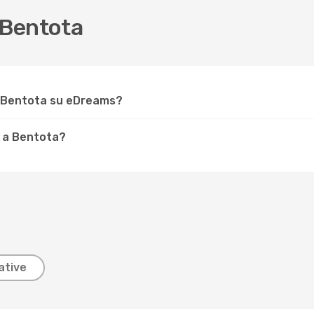
 Bentota
r Bentota su eDreams?
e a Bentota?
ative