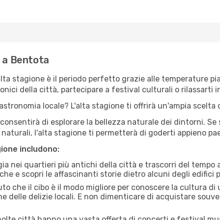
e a Bentota
'alta stagione è il periodo perfetto grazie alle temperature p
ici della città, partecipare a festival culturali o rilassarti i
stronomia locale? L'alta stagione ti offrirà un'ampia scelta di
i consentirà di esplorare la bellezza naturale dei dintorni. Se
e naturali, l'alta stagione ti permetterà di goderti appieno p
gione includono:
a nei quartieri più antichi della città e trascorri del tempo
he e scopri le affascinanti storie dietro alcuni degli edifici pi
uto che il cibo è il modo migliore per conoscere la cultura di
e delle delizie locali. E non dimenticare di acquistare souve
lte città hanno una vasta offerta di concerti e festival musi