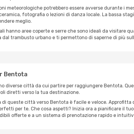
oni meteorologiche potrebbero essere avverse durante i mes
ramica, fotografia o lezioni di danza locale. La bassa stagi
rendere meglio.
cali hanno aree coperte e serre che sono ideali da visitare 
dal trambusto urbano e ti permettono di saperne di più sulla
er Bentota
ono diverse città da cui partire per raggiungere Bentota. Ques
i diretti verso la tua destinazione.
 di queste città verso Bentota è facile e veloce. Approfitta 
a perfetti per te. Che cosa aspetti? Inizia ora a pianificare il 
ibili offerte e a un sistema di prenotazione rapido e intuitiv