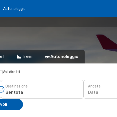
Autonoleggio
el
Treni
Autonoleggio
Voli diretti
Destinazione
Andata
Data
voli