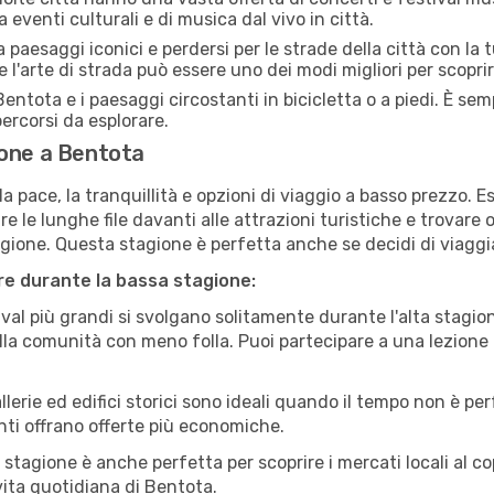
 eventi culturali e di musica dal vivo in città.
paesaggi iconici e perdersi per le strade della città con la
e l'arte di strada può essere uno dei modi migliori per scopri
entota e i paesaggi circostanti in bicicletta o a piedi. È s
 percorsi da esplorare.
ione a Bentota
a pace, la tranquillità e opzioni di viaggio a basso prezzo. 
 le lunghe file davanti alle attrazioni turistiche e trovare o
agione. Questa stagione è perfetta anche se decidi di viaggi
are durante la bassa stagione:
val più grandi si svolgano solitamente durante l'alta stagio
sulla comunità con meno folla. Puoi partecipare a una lezione 
lerie ed edifici storici sono ideali quando il tempo non è p
ti offrano offerte più economiche.
 stagione è anche perfetta per scoprire i mercati locali al c
 vita quotidiana di Bentota.