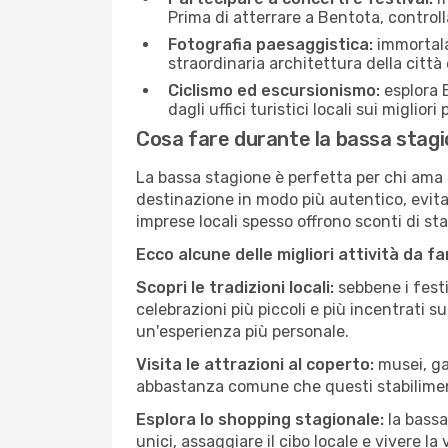
Prima di atterrare a Bentota, controlla
Fotografia paesaggistica:
immortala 
straordinaria architettura della città 
Ciclismo ed escursionismo:
esplora B
dagli uffici turistici locali sui migliori
Cosa fare durante la bassa stag
La bassa stagione è perfetta per chi ama l
destinazione in modo più autentico, evitare
imprese locali spesso offrono sconti di st
Ecco alcune delle migliori attività da f
Scopri le tradizioni locali:
sebbene i festi
celebrazioni più piccoli e più incentrati 
un'esperienza più personale.
Visita le attrazioni al coperto:
musei, gal
abbastanza comune che questi stabilimen
Esplora lo shopping stagionale:
la bassa
unici, assaggiare il cibo locale e vivere la