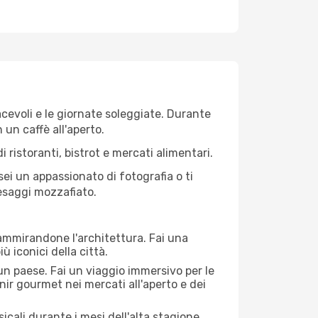
iacevoli e le giornate soleggiate. Durante
n un caffè all'aperto.
 ristoranti, bistrot e mercati alimentari.
 sei un appassionato di fotografia o ti
aesaggi mozzafiato.
 ammirandone l'architettura. Fai una
ù iconici della città.
 un paese. Fai un viaggio immersivo per le
nir gourmet nei mercati all'aperto e dei
cali durante i mesi dell'alta stagione.