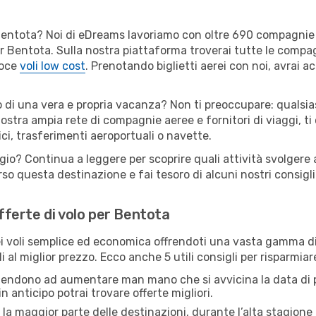
er Bentota? Noi di eDreams lavoriamo con oltre 690 compagni
 per Bentota. Sulla nostra piattaforma troverai tutte le comp
loce
voli low cost
. Prenotando biglietti aerei con noi, avrai ac
o di una vera e propria vacanza? Non ti preoccupare: qualsias
nostra ampia rete di compagnie aeree e fornitori di viaggi, ti
ci, trasferimenti aeroportuali o navette.
ggio? Continua a leggere per scoprire quali attività svolgere 
o questa destinazione e fai tesoro di alcuni nostri consigli 
offerte di volo per Bentota
 voli semplice ed economica offrendoti una vasta gamma di 
i al miglior prezzo. Ecco anche 5 utili consigli per risparmia
 tendono ad aumentare man mano che si avvicina la data di p
in anticipo potrai trovare offerte migliori.
 la maggior parte delle destinazioni, durante l’alta stagione o 