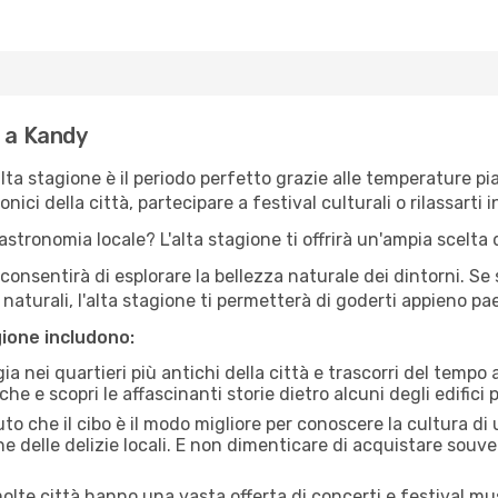
e a Kandy
'alta stagione è il periodo perfetto grazie alle temperature p
ici della città, partecipare a festival culturali o rilassarti i
stronomia locale? L'alta stagione ti offrirà un'ampia scelta di
i consentirà di esplorare la bellezza naturale dei dintorni. Se
e naturali, l'alta stagione ti permetterà di goderti appieno p
gione includono:
a nei quartieri più antichi della città e trascorri del tempo
he e scopri le affascinanti storie dietro alcuni degli edifici pi
uto che il cibo è il modo migliore per conoscere la cultura di
e delle delizie locali. E non dimenticare di acquistare souve
lte città hanno una vasta offerta di concerti e festival musi