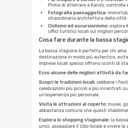
Prima di atterrare a Kandy, controlla e
Fotografia paesaggistica:
immortala 
straordinaria architettura della città 
Ciclismo ed escursionismo:
esplora K
uffici turistici locali sui migliori perco
Cosa fare durante la bassa stag
La bassa stagione è perfetta per chi ama l
destinazione in modo più autentico, evitare
imprese locali spesso offrono sconti di st
Ecco alcune delle migliori attività da f
Scopri le tradizioni locali:
sebbene i festi
celebrazioni più piccoli e più incentrati 
un'esperienza più personale.
Visita le attrazioni al coperto:
musei, gal
abbastanza comune che questi stabilimen
Esplora lo shopping stagionale:
la bassa
unici, assaggiare il cibo locale e vivere la