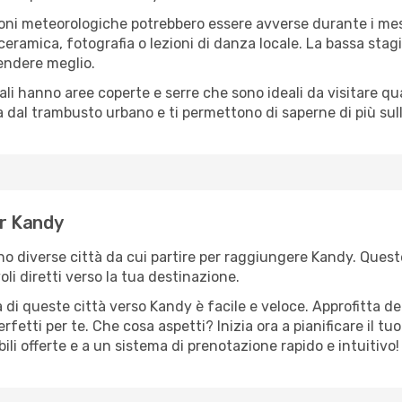
oni meteorologiche potrebbero essere avverse durante i mes
ramica, fotografia o lezioni di danza locale. La bassa stagi
rendere meglio.
cali hanno aree coperte e serre che sono ideali da visitare 
dal trambusto urbano e ti permettono di saperne di più sulla
er Kandy
ono diverse città da cui partire per raggiungere Kandy. Queste
i diretti verso la tua destinazione.
 di queste città verso Kandy è facile e veloce. Approfitta de
a perfetti per te. Che cosa aspetti? Inizia ora a pianificare il 
ili offerte e a un sistema di prenotazione rapido e intuitivo!