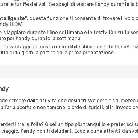
le tariffe dei voli. Se scegli di visitare Kandy durante la 
ntelligente":
questa funzione ti consente di trovare il volo
andy (KDW).
 viaggiare durante i fine settimana e le festività risulta se
iare per Kandy durante la settimana.
ti i vantaggi del nostro incredibile abbonamento Prime! Inizi
ita di 15 giorni a partire dalla prima prenotazione.
andy
nde sempre dalle attività che desideri svolgere e dal meteo
ll’aria aperta e non temono le orde di turisti, altri invece p
erderti tra la folla? O sei un tipo più tranquillo e preferisci
 viaggio, Kandy non ti deluderà. Ecco alcune attività da svo