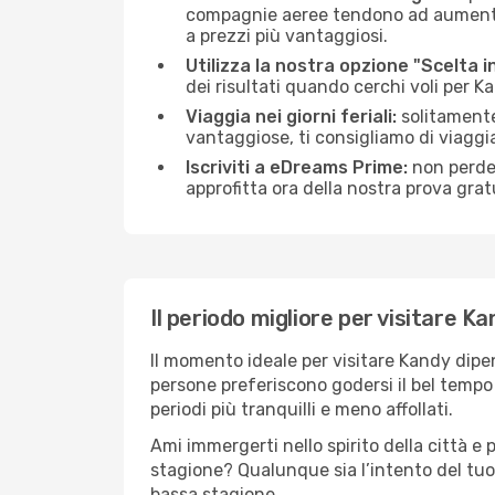
compagnie aeree tendono ad aumentare 
a prezzi più vantaggiosi.
Utilizza la nostra opzione "Scelta i
dei risultati quando cerchi voli per K
Viaggia nei giorni feriali:
solitamente,
vantaggiose, ti consigliamo di viagg
Iscriviti a eDreams Prime:
non perder
approfitta ora della nostra prova gratu
Il periodo migliore per visitare K
Il momento ideale per visitare Kandy dipe
persone preferiscono godersi il bel tempo a
periodi più tranquilli e meno affollati.
Ami immergerti nello spirito della città e p
stagione? Qualunque sia l’intento del tuo
bassa stagione.