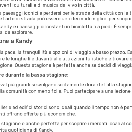
venti culturali e di musica dal vivo in città.
paesaggi iconici e perdersi per le strade della città con la
e l'arte di strada può essere uno dei modi migliori per scopri
andy e i paesaggi circostanti in bicicletta o a piedi. È semp
rsi da esplorare.
ione a Kandy
a pace, la tranquillità e opzioni di viaggio a basso prezzo. 
 le lunghe file davanti alle attrazioni turistiche e trovare o
agione. Questa stagione è perfetta anche se decidi di viaggi
are durante la bassa stagione:
val più grandi si svolgano solitamente durante l'alta stagio
sulla comunità con meno folla. Puoi partecipare a una lezione 
lerie ed edifici storici sono ideali quando il tempo non è p
ti offrano offerte più economiche.
 stagione è anche perfetta per scoprire i mercati locali al c
 vita quotidiana di Kandy.