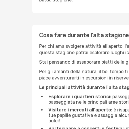
Cosa fare durante l'alta stagion
Per chi ama svolgere attività all'aperto, l
questa stagione potrai esplorare luoghi icon
Stai pensando di assaporare piatti della ga
Per gli amanti della natura, il bel tempo t
piace avventurarti in escursioni in riserv
Le principali attività durante l'alta sta
Esplorare i quartieri storici:
passeggi
passeggiata nelle principali aree storic
Visitare i mercati all'aperto:
è risap
tue papille gustative e assaggia alcun
pulci!
Partecipare a concerti e festival:
mo