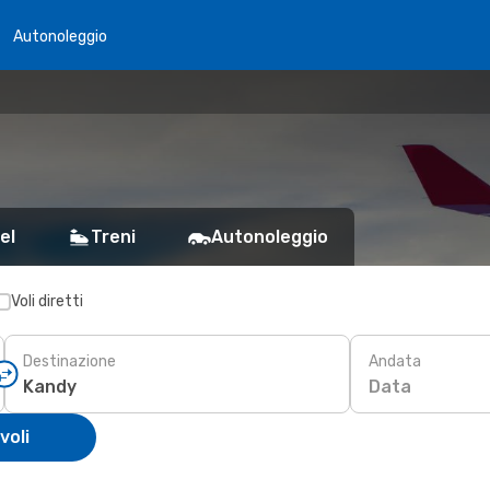
Autonoleggio
el
Treni
Autonoleggio
Voli diretti
Destinazione
Andata
Data
voli