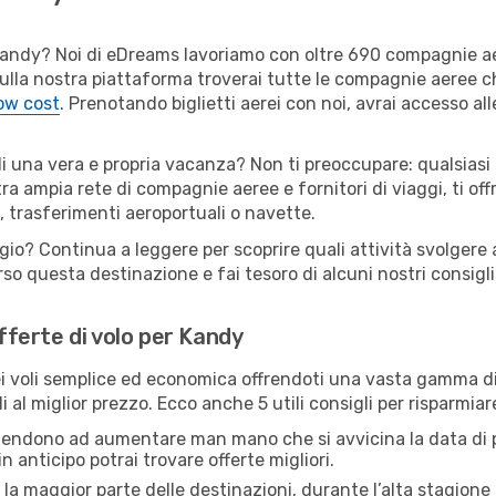
er Kandy? Noi di eDreams lavoriamo con oltre 690 compagnie 
. Sulla nostra piattaforma troverai tutte le compagnie aeree 
low cost
. Prenotando biglietti aerei con noi, avrai accesso alle
di una vera e propria vacanza? Non ti preoccupare: qualsiasi 
tra ampia rete di compagnie aeree e fornitori di viaggi, ti of
, trasferimenti aeroportuali o navette.
ggio? Continua a leggere per scoprire quali attività svolgere 
o questa destinazione e fai tesoro di alcuni nostri consigli 
offerte di volo per Kandy
 voli semplice ed economica offrendoti una vasta gamma di 
i al miglior prezzo. Ecco anche 5 utili consigli per risparmia
 tendono ad aumentare man mano che si avvicina la data di p
in anticipo potrai trovare offerte migliori.
 la maggior parte delle destinazioni, durante l’alta stagione o 