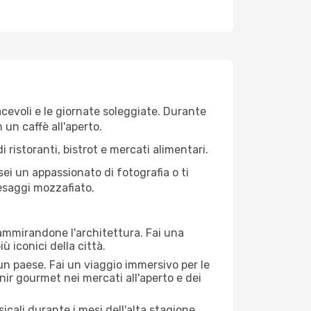
iacevoli e le giornate soleggiate. Durante
n un caffè all'aperto.
 ristoranti, bistrot e mercati alimentari.
 sei un appassionato di fotografia o ti
aesaggi mozzafiato.
 ammirandone l'architettura. Fai una
ù iconici della città.
 un paese. Fai un viaggio immersivo per le
nir gourmet nei mercati all'aperto e dei
cali durante i mesi dell'alta stagione.