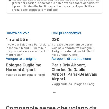
giorni per i periodi specificati e non devono essere considerati
il ​​prezzo finale offerto. Si prega di notare che disponibilità e
prezzi sono soggetti a modifiche.
Durata del volo
I voli più economici
Alt
1 h and 55 m
22€
ap
Il volo tra Bologna e Parigi dura,
Il prezzo più economico per un
Secondo i dati della nostra
in media, 1 h and 55 m minuti,
volo solo andata tra Bologna -
rice
ma può variare a seconda di
Parigi trovato dai nostri clienti
punt
molti fattori
nelle ultime 72 ore
Pari
Pre
Aeroporto di origine
Aeroporti di destinazione
8
Bologna Guglielmo
Paris Orly Airport,
Marconi Airport
Charles De Gaulle
Il prezzo medio di un volo
Bol
Airport, Paris-Beauvais
Volando da Bologna a Parigi
sola
Airport
prez
Viaggiando da Bologna a Parigi
Compagnie aeree che volano da