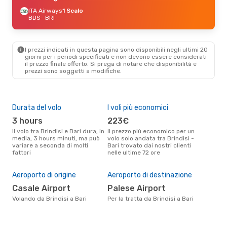
ITA Airways
1 Scalo
BDS
- BRI
I prezzi indicati in questa pagina sono disponibili negli ultimi 20
giorni per i periodi specificati e non devono essere considerati
il ​​prezzo finale offerto. Si prega di notare che disponibilità e
prezzi sono soggetti a modifiche.
Durata del volo
I voli più economici
Alt
3 hours
223€
ap
Il volo tra Brindisi e Bari dura, in
Il prezzo più economico per un
Secondo i dati della nostra
media, 3 hours minuti, ma può
volo solo andata tra Brindisi -
rice
variare a seconda di molti
Bari trovato dai nostri clienti
punt
fattori
nelle ultime 72 ore
Bari
Il 
pre
Aeroporto di origine
Aeroporto di destinazione
s
Casale Airport
Palese Airport
Secondo i nostri dati reali
Volando da Brindisi a Bari
Per la tratta da Brindisi a Bari
genn
gett
per 