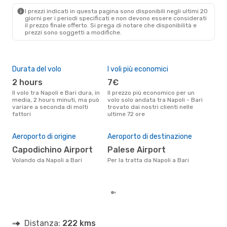
BRI
- NAP
I prezzi indicati in questa pagina sono disponibili negli ultimi 20
giorni per i periodi specificati e non devono essere considerati
il ​​prezzo finale offerto. Si prega di notare che disponibilità e
prezzi sono soggetti a modifiche.
Durata del volo
I voli più economici
Alt
2 hours
7€
ap
Il volo tra Napoli e Bari dura, in
Il prezzo più economico per un
Secondo i dati della nostra
media, 2 hours minuti, ma può
volo solo andata tra Napoli - Bari
rice
variare a seconda di molti
trovato dai nostri clienti nelle
punt
fattori
ultime 72 ore
è apr
Il 
pre
Aeroporto di origine
Aeroporto di destinazione
m
Capodichino Airport
Palese Airport
Secondo i nostri dati reali
Volando da Napoli a Bari
Per la tratta da Napoli a Bari
genn
gett
per 
Distanza:
222 kms