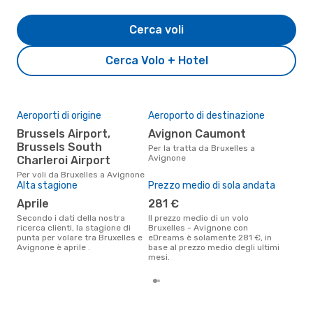
Cerca voli
Cerca Volo + Hotel
Aeroporti di origine
Aeroporto di destinazione
Il 
pre
Brussels Airport,
Avignon Caumont
ap
Brussels South
Per la tratta da Bruxelles a
Avignone
Charleroi Airport
Secondo i nostri dati reali
febb
Per voli da Bruxelles a Avignone
gett
Alta stagione
Prezzo medio di sola andata
per
Brux
aprile
281 €
Secondo i dati della nostra
Il prezzo medio di un volo
ricerca clienti, la stagione di
Bruxelles - Avignone con
punta per volare tra Bruxelles e
eDreams è solamente 281 €, in
Avignone è aprile .
base al prezzo medio degli ultimi
mesi.