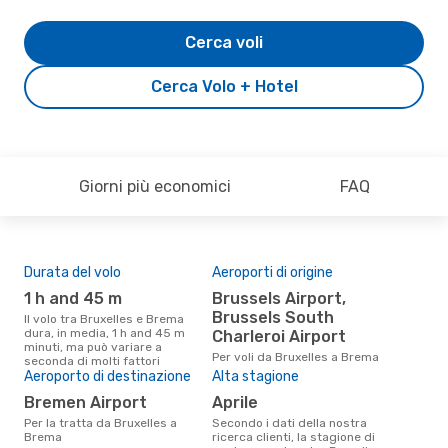
Cerca voli
Cerca Volo + Hotel
Giorni più economici
FAQ
Durata del volo
Aeroporti di origine
Pre
1 h and 45 m
Brussels Airport,
2
Brussels South
Il volo tra Bruxelles e Brema
Il prezzo medio di un volo
dura, in media, 1 h and 45 m
Bru
Charleroi Airport
minuti, ma può variare a
è so
Per voli da Bruxelles a Brema
seconda di molti fattori
prez
Aeroporto di destinazione
Alta stagione
Bremen Airport
aprile
Per la tratta da Bruxelles a
Secondo i dati della nostra
Brema
ricerca clienti, la stagione di