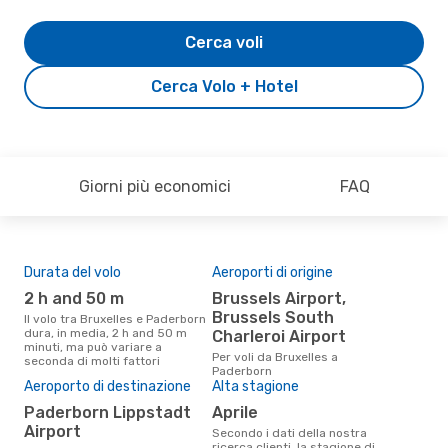
Cerca voli
Cerca Volo + Hotel
Giorni più economici
FAQ
Durata del volo
Aeroporti di origine
Pre
2 h and 50 m
Brussels Airport,
4
Brussels South
Il volo tra Bruxelles e Paderborn
Il prezzo medio di un volo
dura, in media, 2 h and 50 m
Brux
Charleroi Airport
minuti, ma può variare a
eDr
Per voli da Bruxelles a
seconda di molti fattori
base
Paderborn
mes
Aeroporto di destinazione
Alta stagione
Paderborn Lippstadt
aprile
Airport
Secondo i dati della nostra
ricerca clienti, la stagione di