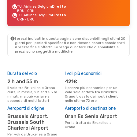
TUI Airlines Belgium
Diretto
BRU
- ORN
TUI Airlines Belgium
Diretto
ORN
- BRU
I prezzi indicati in questa pagina sono disponibili negli ultimi 20
giorni per i periodi specificati e non devono essere considerati
il ​​prezzo finale offerto. Si prega di notare che disponibilità e
prezzi sono soggetti a modifiche.
Durata del volo
I voli più economici
Alt
2 h and 55 m
421€
a
Il volo tra Bruxelles e Orano
Il prezzo più economico per un
Secondo i dati della nostra
dura, in media, 2 h and 55 m
volo solo andata tra Bruxelles -
rice
minuti, ma può variare a
Orano trovato dai nostri clienti
punt
seconda di molti fattori
nelle ultime 72 ore
Oran
Pre
Aeroporti di origine
Aeroporto di destinazione
3
Brussels Airport,
Oran Es Senia Airport
Il prezzo medio di un volo
Brussels South
Per la tratta da Bruxelles a
Bru
Orano
Charleroi Airport
sola
prez
Per voli da Bruxelles a Orano