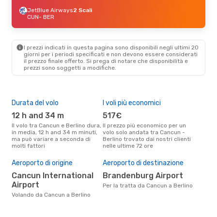
JetBlue Airways
2 Scali
CUN
- BER
I prezzi indicati in questa pagina sono disponibili negli ultimi 20
giorni per i periodi specificati e non devono essere considerati
il ​​prezzo finale offerto. Si prega di notare che disponibilità e
prezzi sono soggetti a modifiche.
Durata del volo
I voli più economici
Alt
12 h and 34 m
517€
ap
Il volo tra Cancun e Berlino dura,
Il prezzo più economico per un
Secondo i dati della nostra
in media, 12 h and 34 m minuti,
volo solo andata tra Cancun -
rice
ma può variare a seconda di
Berlino trovato dai nostri clienti
punt
molti fattori
nelle ultime 72 ore
Berl
Il 
pre
Aeroporto di origine
Aeroporto di destinazione
m
Cancun International
Brandenburg Airport
Airport
Secondo i nostri dati reali
Per la tratta da Cancun a Berlino
genn
Volando da Cancun a Berlino
gett
per