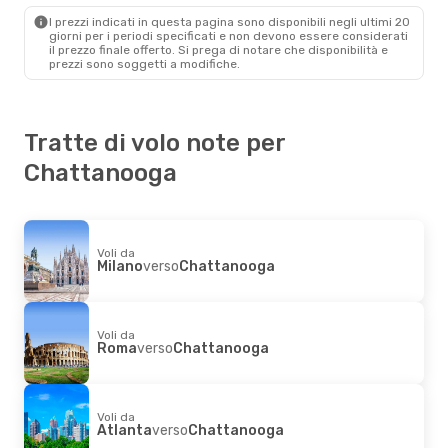
Chattanooga
- Milano
I prezzi indicati in questa pagina sono disponibili negli ultimi 20
giorni per i periodi specificati e non devono essere considerati
il ​​prezzo finale offerto. Si prega di notare che disponibilità e
prezzi sono soggetti a modifiche.
Tratte di volo note per
Chattanooga
Voli da
Milano
verso
Chattanooga
Voli da
Roma
verso
Chattanooga
Voli da
Atlanta
verso
Chattanooga