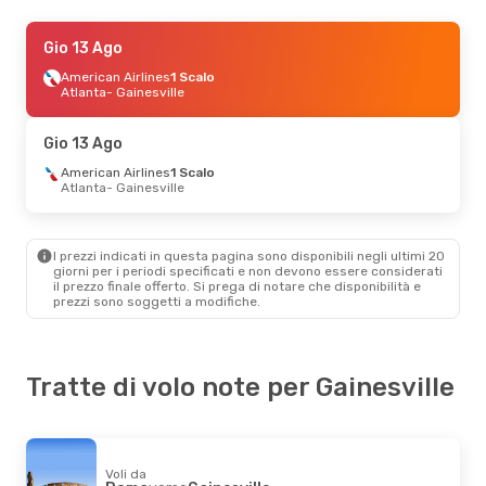
Sab 15 Ago
Gio 13 Ago
- Sab 22 Ago
American Airlines
American Airlines
1 Scalo
1 Scalo
Washington
Atlanta
- Gainesville
- Gainesville
American Airlines
1 Scalo
Gainesville
- Washington
Gio 13 Ago
Ven 7 Ago
American Airlines
- Lun 10 Ago
1 Scalo
Atlanta
- Gainesville
American Airlines
1 Scalo
Atlanta
- Gainesville
American Airlines
1 Scalo
Gainesville
- Atlanta
I prezzi indicati in questa pagina sono disponibili negli ultimi 20
giorni per i periodi specificati e non devono essere considerati
il ​​prezzo finale offerto. Si prega di notare che disponibilità e
Sab 12 Set
- Mer 16 Set
prezzi sono soggetti a modifiche.
American Airlines
2 Scali
Parigi
- Gainesville
American Airlines
1 Scalo
Gainesville
- Parigi
Tratte di volo note per Gainesville
Voli da