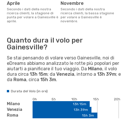
aprile
novembre
Secondo i dati della nostra
Secondo i dati della nostra
ricerca clienti, la stagione di
ricerca clienti, la bassa stagione
punta per volare a Gainesville è
per volare a Gainesville è
aprile.
novembre.
Quanto dura il volo per
Gainesville?
Se stai pensando di volare verso Gainesville, noi di
eDreams abbiamo analizzato le rotte più popolari per
aiutarti a pianificare il tuo viaggio. Da
Milano
, il volo
dura circa
13h 15m
; da
Venezia
, intorno a
13h 39m
; e
da
Roma
, circa
15h 3m
.
Durata del Volo (in ore)
0h
5h
10h
15h
20h
Milano
13h 15m
Venezia
13h 39m
Roma
15h 3m