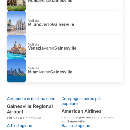
Roma
verso
Gainesville
Voli da
Milano
verso
Gainesville
Voli da
Venezia
verso
Gainesville
Voli da
Miami
verso
Gainesville
Aeroporto di destinazione
Compagnie aeree più
popolare
Gainesville Regional
American Airlines
Airport
Le compagnie aeree che volano
Per voli a Gainesville
su Gainesville
Alta stagione
Bassa stagione