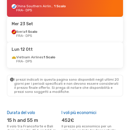
China Southern Airlines
1 Scalo
FRA
- DPS
Mer 23 Set
Iberia
1 Scalo
FRA
- DPS
Lun 12 Ott
Vietnam Airlines
1 Scalo
FRA
- DPS
I prezzi indicati in questa pagina sono disponibili negli ultimi 20
giorni per i periodi specificati e non devono essere considerati
il ​​prezzo finale offerto. Si prega di notare che disponibilità e
prezzi sono soggetti a modifiche.
Durata del volo
I voli più economici
Alt
15 h and 55 m
452€
ap
Il volo tra Francoforte e Bali
Il prezzo più economico per un
Secondo i dati della nostra