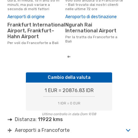
dura, in media, 15 h and 55 m
volo solo andata tra Francoforte
rice
minuti, ma può variare a
- Bali trovato dai nostri clienti
punt
seconda di molti fattori
nelle ultime 72 ore
e Ba
Il 
Aeroporti di origine
Aeroporto di destinazione
pre
Frankfurt International
Ngurah Rai
a
Airport, Frankfurt–
International Airport
Secondo i nostri dati reali aprile
Hahn Airport
Per la tratta da Francoforte a
è il
Bali
pren
Per voli da Francoforte a Bali
par
Cambio della valuta
1 EUR = 20876.83 IDR
1 IDR = 0 EUR
Ultimo controllo in data Dom 9/08
Distanza:
11922 kms
Aeroporti a Francoforte