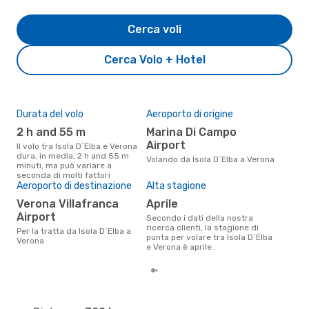
Cerca voli
Cerca Volo + Hotel
Durata del volo
Aeroporto di origine
Pre
2 h and 55 m
Marina Di Campo
10
Airport
Il volo tra Isola D´Elba e Verona
Il prezzo medio di un volo Isola D
dura, in media, 2 h and 55 m
´El
Volando da Isola D´Elba a Verona
minuti, ma può variare a
sola
seconda di molti fattori
prez
Aeroporto di destinazione
Alta stagione
Verona Villafranca
aprile
Airport
Secondo i dati della nostra
ricerca clienti, la stagione di
Per la tratta da Isola D´Elba a
punta per volare tra Isola D´Elba
Verona
e Verona è aprile .