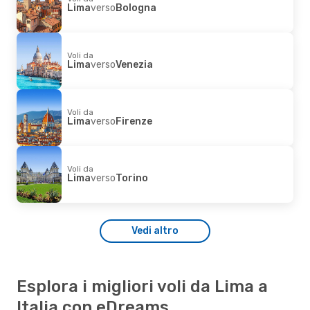
Lima
verso
Bologna
Voli da
Lima
verso
Venezia
Voli da
Lima
verso
Firenze
Voli da
Lima
verso
Torino
Vedi altro
Esplora i migliori voli da Lima a
Italia con eDreams