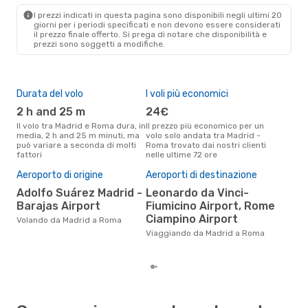
ROM
- MAD
I prezzi indicati in questa pagina sono disponibili negli ultimi 20
giorni per i periodi specificati e non devono essere considerati
il ​​prezzo finale offerto. Si prega di notare che disponibilità e
prezzi sono soggetti a modifiche.
Durata del volo
I voli più economici
Alt
2 h and 25 m
24€
a
Il volo tra Madrid e Roma dura, in
Il prezzo più economico per un
Secondo i dati della nostra
media, 2 h and 25 m minuti, ma
volo solo andata tra Madrid -
rice
può variare a seconda di molti
Roma trovato dai nostri clienti
punt
fattori
nelle ultime 72 ore
Rom
Pre
Aeroporto di origine
Aeroporti di destinazione
70
Adolfo Suárez Madrid -
Leonardo da Vinci-
Il prezzo medio di un volo Madrid
Barajas Airport
Fiumicino Airport, Rome
- R
Ciampino Airport
Volando da Madrid a Roma
sola
prez
Viaggiando da Madrid a Roma