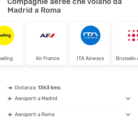
Compagnie aeree che volano da
Madrid a Roma
ueling
Air France
ITA Airways
Distanza:
1363 kms
Aeroporti a Madrid
Aeroporti a Roma