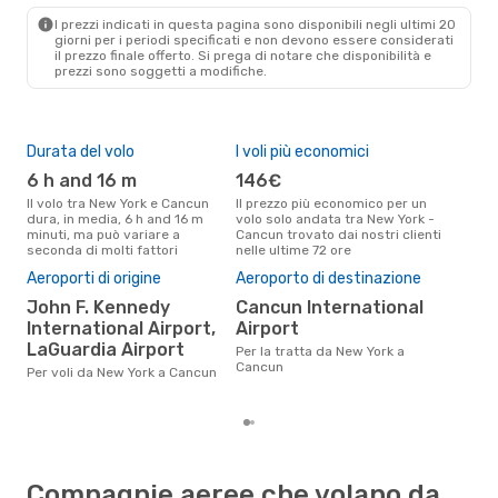
CUN
- NYC
I prezzi indicati in questa pagina sono disponibili negli ultimi 20
giorni per i periodi specificati e non devono essere considerati
il ​​prezzo finale offerto. Si prega di notare che disponibilità e
prezzi sono soggetti a modifiche.
Durata del volo
I voli più economici
Alt
6 h and 16 m
146€
ap
Il volo tra New York e Cancun
Il prezzo più economico per un
Secondo i dati della nostra
dura, in media, 6 h and 16 m
volo solo andata tra New York -
rice
minuti, ma può variare a
Cancun trovato dai nostri clienti
punt
seconda di molti fattori
nelle ultime 72 ore
Canc
Pre
Aeroporti di origine
Aeroporto di destinazione
2
John F. Kennedy
Cancun International
Il prezzo medio di un volo New
International Airport,
Airport
Yor
LaGuardia Airport
sola
Per la tratta da New York a
prez
Cancun
Per voli da New York a Cancun
Compagnie aeree che volano da