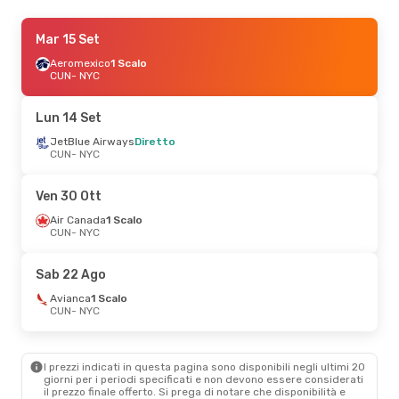
Ven 18 Set
Mar 15 Set
- Dom 27 Set
JetBlue Airways
Aeromexico
1 Scalo
Diretto
CUN
CUN
- NYC
- NYC
JetBlue Airways
Diretto
NYC
- CUN
Lun 14 Set
Ven 11 Set
JetBlue Airways
- Dom 13 Set
Diretto
CUN
- NYC
JetBlue Airways
Diretto
CUN
- NYC
JetBlue Airways
Diretto
Ven 30 Ott
NYC
- CUN
Air Canada
1 Scalo
CUN
- NYC
Ven 28 Ago
- Lun 31 Ago
American Airlines
1 Scalo
Sab 22 Ago
CUN
- NYC
American Airlines
Diretto
Avianca
1 Scalo
NYC
- CUN
CUN
- NYC
I prezzi indicati in questa pagina sono disponibili negli ultimi 20
giorni per i periodi specificati e non devono essere considerati
il ​​prezzo finale offerto. Si prega di notare che disponibilità e