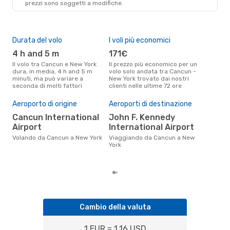
prezzi sono soggetti a modifiche.
Durata del volo
I voli più economici
Alt
4 h and 5 m
171€
lu
Il volo tra Cancun e New York
Il prezzo più economico per un
Secondo i dati della nostra
dura, in media, 4 h and 5 m
volo solo andata tra Cancun -
rice
minuti, ma può variare a
New York trovato dai nostri
punt
seconda di molti fattori
clienti nelle ultime 72 ore
New 
Pre
Aeroporto di origine
Aeroporti di destinazione
22
Cancun International
John F. Kennedy
Il prezzo medio di un volo
Can
Airport
International Airport
è so
Volando da Cancun a New York
Viaggiando da Cancun a New
prez
York
Cambio della valuta
1 EUR = 1.16 USD